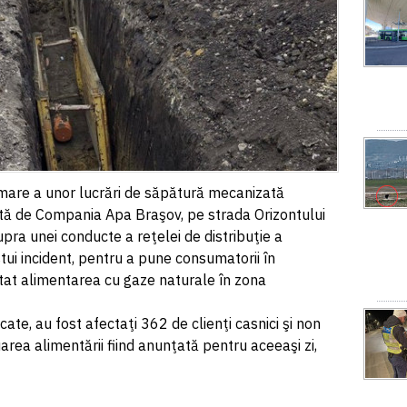
 urmare a unor lucrări de săpătură mecanizată
ată de Compania Apa Braşov, pe strada Orizontului
pra unei conducte a reţelei de distribuţie a
ui incident, pentru a pune consumatorii în
stat alimentarea cu gaze naturale în zona
cate, au fost afectaţi 362 de clienţi casnici şi non
uarea alimentării fiind anunţată pentru aceeaşi zi,