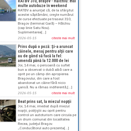
RATBV 310, Braşov - Hălchiu: mai
multe autobuze în weekend
RATBV a anunţat că, de la sfârşitul
acestei săptămâni, creşte numărul
de curse efectuate pe traseul 310,
Braşov (terminal Gară) – Hălchiu
(cap linie Satu Nou).
Suplimentarea[...]
2026-05-15
citeste mai mult
Prins după o poză: Şi-a aruncat
câinele, mesaj pentru alţii care
au de gând să facă la fel:
amendă până la 12.000 de lei
Joi, 14 mai, o persoană cu suflet
bun a observat o dubă albă care a
oprit pe un câmp din apropierea
Braşovului, din care a fost
abandonat un câine fără nicio
şansă. Nu a rămas indiferentă,[...]
2026-05-15
citeste mai mult
Beat prins sat, la miezul nopţii
Joi, 14 mai, imediat după miezul
nopţii, poliţiştii au oprit pentru
control un autoturism care circula pe
un drum comunal din localitatea
Recea, judeţul Braşov.
„Conducătorul auto prezenta[...]