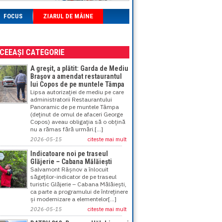
FOCUS
ZIARUL DE MÂINE
ACEEAȘI CATEGORIE
A greşit, a plătit: Garda de Mediu
Braşov a amendat restaurantul
lui Copos de pe muntele Tâmpa
Lipsa autorizaţiei de mediu pe care
administratorii Restaurantului
Panoramic de pe muntele Tâmpa
(deţinut de omul de afaceri George
Copos) aveau obligaţia să o obţină
nu a rămas fără urmări.[...]
2026-05-15
citeste mai mult
Indicatoare noi pe traseul
Glăjerie – Cabana Mălăiești
Salvamont Râșnov a înlocuit
săgeților-indicator de pe traseul
turistic Glăjerie – Cabana Mălăiești,
ca parte a programului de întreținere
și modernizare a elementelor[...]
2026-05-15
citeste mai mult