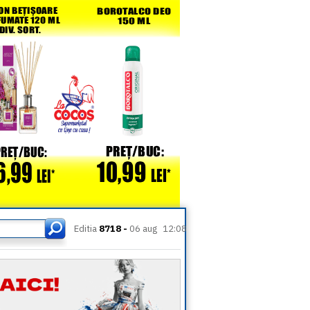
Editia
8718 -
06 aug
12:08