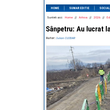
HOME
SUMAR EDITIE
SOCIAL
Sunteti aici:
Home
//
Arhiva
//
2026
//
Ed
Sânpetru: Au lucrat la
Autor:
Iulian CUIBAR