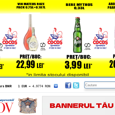
urs BNR
1 EUR
= 4.9774 RON
1 USD
= 4.3833 RON
1 GBP
= 5.8304 RON
1 XAU
= 464.4611 RON
1 AED
= 1.1933 RON
1 AUD
= 2.7957 RON
1 BGN
= 2.5449 RON