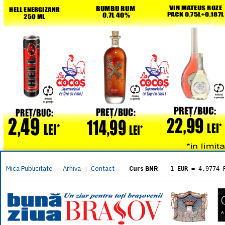
Mica Publicitate
Arhiva
Contact
|
|
Curs BNR
1 EUR
= 4.9774 
1 USD
= 4.3833 
1 GBP
= 5.8304 
1 XAU
= 464.461
1 AED
= 1.1933 
1 AUD
= 2.7957 
1 BGN
= 2.5449 