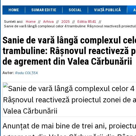
1 BRL
= 0.7714 
HOME
SUMAR EDITIE
SOCIAL
VIAȚĂ PUBLICĂ
1 CAD
= 3.1559 
A
1 CHF
= 5.2813 
1 CNY
= 0.6015 
Sunteti aici:
Home
//
Arhiva
//
2025
//
Editia 8541
//
Sanie de vară lângă complexul celor 4 trambuline: Râșnovul reactiveză proiectu
1 CZK
= 0.1993 
1 DKK
= 0.6668 
Sanie de vară lângă complexul cel
1 EGP
= 0.0860 
1 HUF
= 1.2223 
trambuline: Râșnovul reactiveză p
1 INR
= 0.0513 
1 JPY
= 3.0556 
de agrement din Valea Cărbunării
1 KRW
= 0.3047 
1 MDL
= 0.2538 
1 MXN
= 0.2227 
Autor:
Radu COLȚEA
1 NOK
= 0.4191 
1 NZD
= 2.6097 
1 PLN
= 1.1646 
1 RSD
= 0.0425 
1 RUB
= 0.0530 
1 SEK
= 0.4526 
1 TRY
= 0.1141 
1 UAH
= 0.1048 
1 XDR
= 5.9383 
Anunțat de mai bine de trei ani, proiectu
1 ZAR
= 0.2318 