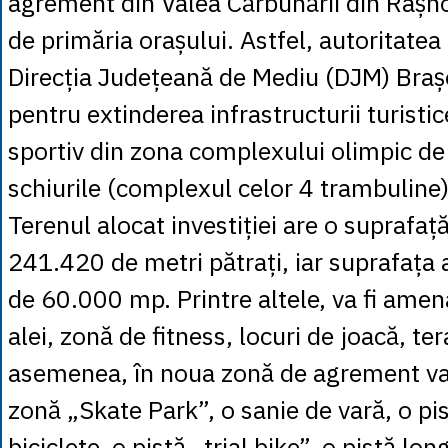
agrement din Valea Cărbunării din Râșno
de primăria orașului. Astfel, autoritatea
Direcția Județeană de Mediu (DJM) Bra
pentru extinderea infrastructurii turisti
sportiv din zona complexului olimpic de 
schiurile (complexul celor 4 trambuline
Terenul alocat investiției are o suprafaț
241.420 de metri pătrați, iar suprafața 
de 60.000 mp. Printre altele, va fi amen
alei, zonă de fitness, locuri de joacă, te
asemenea, în noua zonă de agrement va
zonă „Skate Park”, o sanie de vară, o pi
biciclete, o pistă „trial bike”, o pistă l