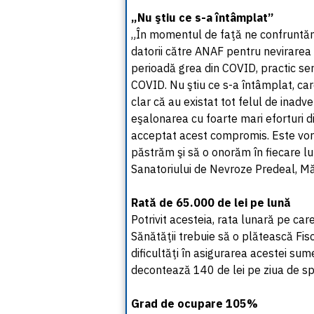
„Nu ştiu ce s-a întâmplat”
„În momentul de faţă ne confruntăm c
datorii către ANAF pentru nevirarea 
perioadă grea din COVID, practic serv
COVID. Nu ştiu ce s-a întâmplat, care
clar că au existat tot felul de inad
eşalonarea cu foarte mari eforturi di
acceptat acest compromis. Este vor
păstrăm şi să o onorăm în fiecare l
Sanatoriului de Nevroze Predeal, Mă
Rată de 65.000 de lei pe lună
Potrivit acesteia, rata lunară pe car
Sănătăţii trebuie să o plătească Fis
dificultăţi în asigurarea acestei sum
decontează 140 de lei pe ziua de spi
Grad de ocupare 105%