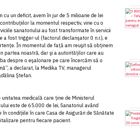
u un deficit, avem în jur de 5 milioane de lei
contribuţiilor la momentul respectiv, vine cu o
iciile sanatoriului au fost transformate în servicii
 a fost trigger-ul (factorul declanşator 0 n.r.), e
vertenţe. În momentul de faţă am reuşit să obţinem
n partea noastră, dar şi a autorităţilor care au
ba despre o eşalonare pe care încercăm să o
ună”, a declarat, la Medika TV, managerul
dălina Ştefan.
e unitatea medicală care ţine de Ministerul
cului este de 65.000 de lei, Sanatoriul având
e în condiţiile în care Casa de Asigurări de Sănătate
talizare pentru fiecare pacient.