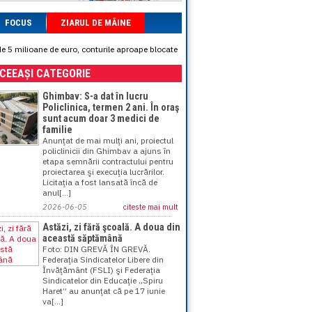
FOCUS
ZIARUL DE MÂINE
e 5 milioane de euro, conturile aproape blocate
ACEEAȘI CATEGORIE
Ghimbav: S-a dat în lucru
Policlinica, termen 2 ani. În oraş
sunt acum doar 3 medici de
familie
Anunţat de mai mulţi ani, proiectul
policlinicii din Ghimbav a ajuns în
etapa semnării contractului pentru
proiectarea şi execuţia lucrărilor.
Licitaţia a fost lansată încă de
anul[...]
2026-06-05
citeste mai mult
Astăzi, zi fără şcoală. A doua din
această săptămână
Foto: DIN GREVĂ ÎN GREVĂ.
Federaţia Sindicatelor Libere din
Învăţământ (FSLI) şi Federaţia
Sindicatelor din Educaţie „Spiru
Haret” au anunţat că pe 17 iunie
va[...]