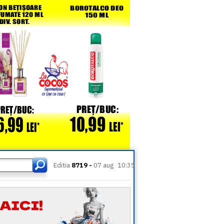
Editia
8719 -
07 aug
10:35