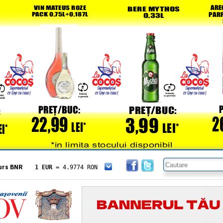
urs BNR
1 EUR
= 4.9774 RON
1 USD
= 4.3833 RON
1 GBP
= 5.8304 RON
1 XAU
= 464.4611 RON
1 AED
= 1.1933 RON
1 AUD
= 2.7957 RON
1 BGN
= 2.5449 RON