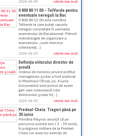
2026-06-05
citeste mai mult
0 800 80 11 00 – TelVerde pentru
eventuale nereguli la Bac
0 800 80 11 00 este numărul
TelVerde la care puteţi raporta
nereguli constatate în perioada
examenului de Bacalaureat. Potrivit
metodologiei de organizare a
examenului „sunt interzise
colectarea[...]
2026-06-05
citeste mai mult
Definiţia viitorului director de
şcoală
Ordinul de ministru privind profilul
managerului şcolar a fost publicat
în Monitorul Oficial, joi, 4 iunie.
Documentul este primul de acest
gen care conturează rolul
directorului şcolar în[...]
2026-06-05
citeste mai mult
Predeal-Cheia: Trageri până pe
30 iunie
Primăria Râşnov anunţă că pe
parcursul acestei luni ( 3 - 30 iunie),
în poligonul militare de la Predeal-
Cheia vor avea loc exerciţii de