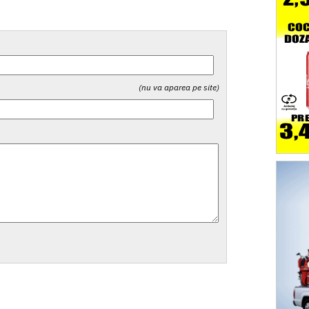
(nu va aparea pe site)