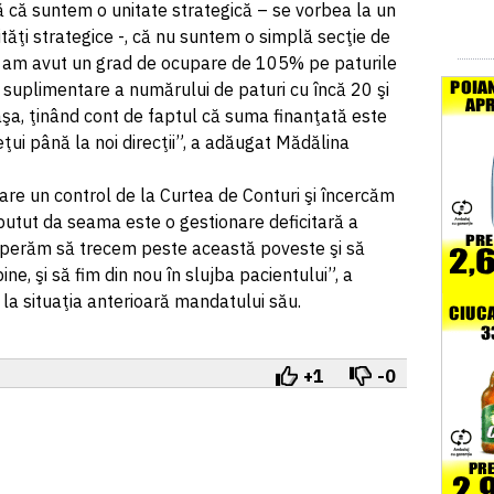
ă că suntem o unitate strategică – se vorbea la un
ăţi strategice -, că nu suntem o simplă secţie de
ecut am avut un grad de ocupare de 105% pe paturile
 suplimentare a numărului de paturi cu încă 20 şi
şa, ţinând cont de faptul că suma finanţată este
ţui până la noi direcţii”, a adăugat Mădălina
re un control de la Curtea de Conturi şi încercăm
putut da seama este o gestionare deficitară a
 sperăm să trecem peste această poveste şi să
e, şi să fim din nou în slujba pacientului”, a
 la situaţia anterioară mandatului său.
+1
-0