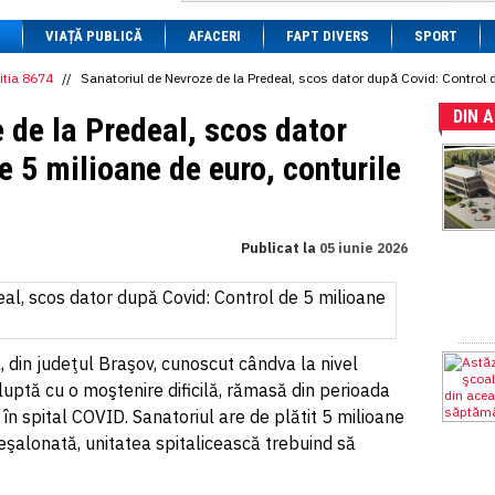
1 BRL
= 0.7714 RON
VIAȚĂ PUBLICĂ
1 CAD
= 3.1559 RON
AFACERI
FAPT DIVERS
SPORT
1 CHF
= 5.2813 RON
1 CNY
= 0.6015 RON
itia 8674
//
Sanatoriul de Nevroze de la Predeal, scos dator după Covid: Control d
1 CZK
= 0.1993 RON
DIN 
1 DKK
= 0.6668 RON
 de la Predeal, scos dator
1 EGP
= 0.0860 RON
1 HUF
= 1.2223 RON
e 5 milioane de euro, conturile
1 INR
= 0.0513 RON
1 JPY
= 3.0556 RON
1 KRW
= 0.3047 RON
1 MDL
= 0.2538 RON
Publicat la
05 iunie 2026
1 MXN
= 0.2227 RON
1 NOK
= 0.4191 RON
1 NZD
= 2.6097 RON
1 PLN
= 1.1646 RON
1 RSD
= 0.0425 RON
1 RUB
= 0.0530 RON
 din judeţul Braşov, cunoscut cândva la nivel
1 SEK
= 0.4526 RON
e luptă cu o moştenire dificilă, rămasă din perioada
1 TRY
= 0.1141 RON
în spital COVID. Sanatoriul are de plătit 5 milioane
1 UAH
= 0.1048 RON
1 XDR
= 5.9383 RON
eşalonată, unitatea spitalicească trebuind să
1 ZAR
= 0.2318 RON