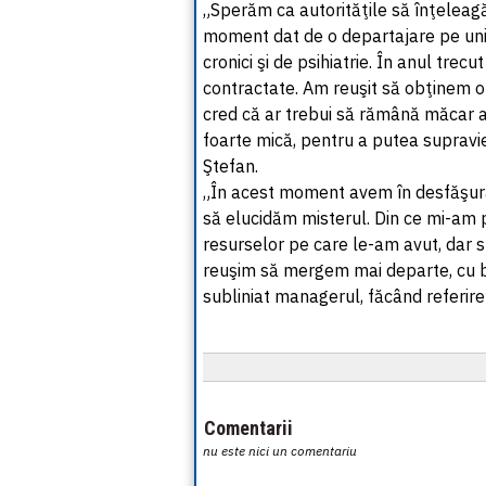
„Sperăm ca autorităţile să înţeleag
moment dat de o departajare pe unit
cronici şi de psihiatrie. În anul tr
contractate. Am reuşit să obţinem o
cred că ar trebui să rămână măcar a
foarte mică, pentru a putea supravie
Ştefan.
„În acest moment avem în desfăşura
să elucidăm misterul. Din ce mi-am 
resurselor pe care le-am avut, dar
reuşim să mergem mai departe, cu bin
subliniat managerul, făcând referire
Comentarii
nu este nici un comentariu