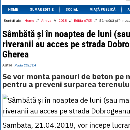
1 BRL
= 0.7714 
HOME
SUMAR EDITIE
SOCIAL
VIAȚĂ PUBLICĂ
1 CAD
= 3.1559 
A
1 CHF
= 5.2813 
1 CNY
= 0.6015 
Sunteti aici:
Home
//
Arhiva
//
2018
//
Editia 6705
//
Sâmbătă și în noapt
1 CZK
= 0.1993 
1 DKK
= 0.6668 
Sâmbătă și în noaptea de luni (sau
1 EGP
= 0.0860 
riveranii au acces pe strada Dobr
1 HUF
= 1.2223 
1 INR
= 0.0513 
Gherea
1 JPY
= 3.0556 
1 KRW
= 0.3047 
1 MDL
= 0.2538 
Autor:
Radu COLŢEA
1 MXN
= 0.2227 
1 NOK
= 0.4191 
Se vor monta panouri de beton pe m
1 NZD
= 2.6097 
pentru a preveni surparea terenulu
1 PLN
= 1.1646 
1 RSD
= 0.0425 
1 RUB
= 0.0530 
1 SEK
= 0.4526 
1 TRY
= 0.1141 
1 UAH
= 0.1048 
1 XDR
= 5.9383 
1 ZAR
= 0.2318 
Sambata, 21.04.2018, vor incepe lucrar