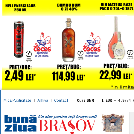
Mica Publicitate
Arhiva
Contact
|
|
Curs BNR
1 EUR
= 4.9774 
1 USD
= 4.3833 
1 GBP
= 5.8304 
1 XAU
= 464.461
1 AED
= 1.1933 
1 AUD
= 2.7957 
1 BGN
= 2.5449 