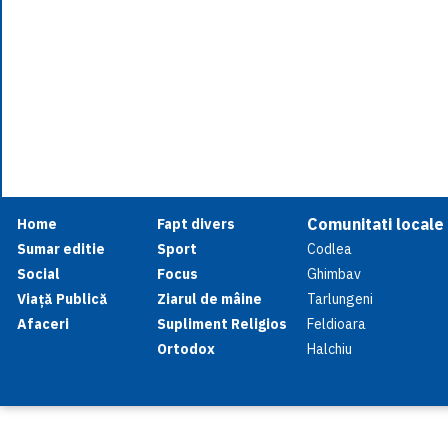
Comunitati locale
Home
Fapt divers
Sumar editie
Sport
Codlea
Social
Focus
Ghimbav
Viață Publică
Ziarul de mâine
Tarlungeni
Afaceri
Supliment Religios
Feldioara
Ortodox
Halchiu