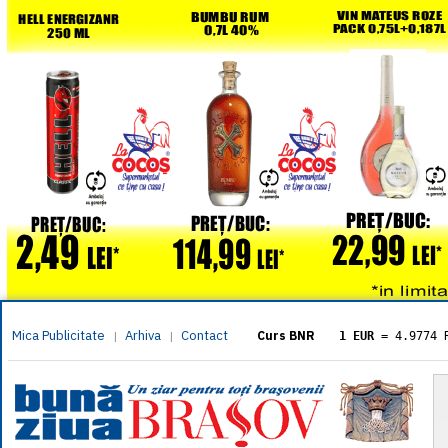
Mica Publicitate
Arhiva
Contact
|
|
Curs BNR
1 EUR
= 4.9774 
1 USD
= 4.3833 
1 GBP
= 5.8304 
1 XAU
= 464.461
1 AED
= 1.1933 
1 AUD
= 2.7957 
1 BGN
= 2.5449 