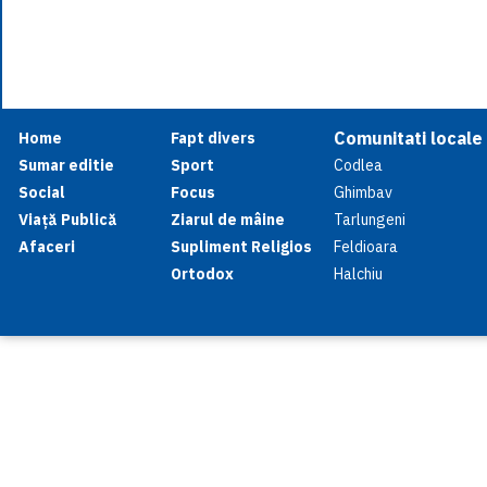
Comunitati locale
Home
Fapt divers
Sumar editie
Sport
Codlea
Social
Focus
Ghimbav
Viață Publică
Ziarul de mâine
Tarlungeni
Afaceri
Supliment Religios
Feldioara
Ortodox
Halchiu