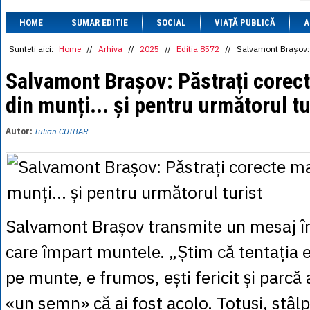
1 BRL
= 0.7714 
HOME
SUMAR EDITIE
SOCIAL
VIAȚĂ PUBLICĂ
1 CAD
= 3.1559 
A
1 CHF
= 5.2813 
1 CNY
= 0.6015 
Sunteti aici:
Home
//
Arhiva
//
2025
//
Editia 8572
//
Salvamont Brașov: P
1 CZK
= 0.1993 
1 DKK
= 0.6668 
Salvamont Brașov: Păstrați corec
1 EGP
= 0.0860 
din munți... și pentru următorul tu
1 HUF
= 1.2223 
1 INR
= 0.0513 
1 JPY
= 3.0556 
Autor:
Iulian CUIBAR
1 KRW
= 0.3047 
1 MDL
= 0.2538 
1 MXN
= 0.2227 
1 NOK
= 0.4191 
1 NZD
= 2.6097 
1 PLN
= 1.1646 
1 RSD
= 0.0425 
Salvamont Brașov transmite un mesaj în 
1 RUB
= 0.0530 
1 SEK
= 0.4526 
care împart muntele. „Știm că tentația e
1 TRY
= 0.1141 
1 UAH
= 0.1048 
pe munte, e frumos, ești fericit și parcă
1 XDR
= 5.9383 
1 ZAR
= 0.2318 
«un semn» că ai fost acolo. Totuși, stâlpi