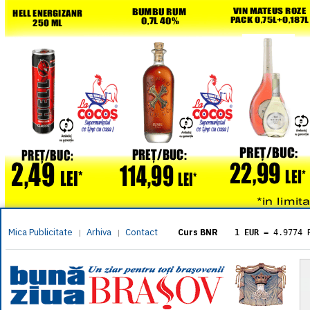
Mica Publicitate
Arhiva
Contact
|
|
Curs BNR
1 EUR
= 4.9774 
1 USD
= 4.3833 
1 GBP
= 5.8304 
1 XAU
= 464.461
1 AED
= 1.1933 
1 AUD
= 2.7957 
1 BGN
= 2.5449 