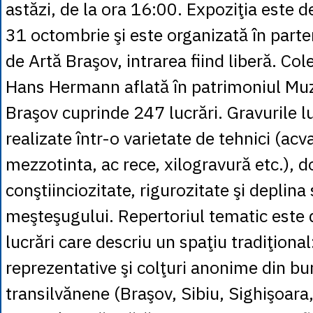
astăzi, de la ora 16:00. Expoziţia este de
31 octombrie şi este organizată în part
de Artă Braşov, intrarea fiind liberă. Col
Hans Hermann aflată în patrimoniul Muz
Braşov cuprinde 247 lucrări. Gravurile 
realizate într-o varietate de tehnici (acv
mezzotinta, ac rece, xilogravură etc.), 
conştiinciozitate, rigurozitate şi deplina
meşteşugului. Repertoriul tematic este
lucrări care descriu un spaţiu tradiţio
reprezentative şi colţuri anonime din bu
transilvănene (Braşov, Sibiu, Sighişoara, 