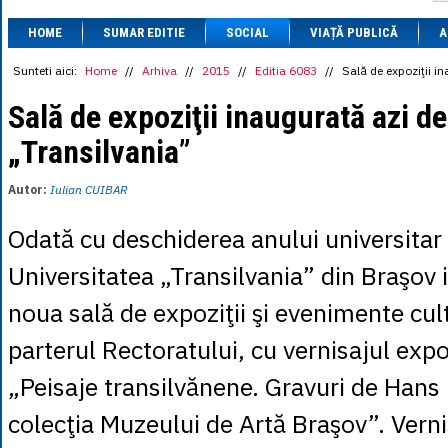
1 BRL
= 0.7714 
HOME
SUMAR EDITIE
SOCIAL
VIAȚĂ PUBLICĂ
1 CAD
= 3.1559 
A
1 CHF
= 5.2813 
1 CNY
= 0.6015 
Sunteti aici:
Home
//
Arhiva
//
2015
//
Editia 6083
//
Sală de expoziţii i
1 CZK
= 0.1993 
1 DKK
= 0.6668 
Sală de expoziţii inaugurată azi d
1 EGP
= 0.0860 
„Transilvania”
1 HUF
= 1.2223 
1 INR
= 0.0513 
1 JPY
= 3.0556 
Autor:
Iulian CUIBAR
1 KRW
= 0.3047 
1 MDL
= 0.2538 
Odată cu deschiderea anului universita
1 MXN
= 0.2227 
1 NOK
= 0.4191 
Universitatea „Transilvania” din Braşov 
1 NZD
= 2.6097 
1 PLN
= 1.1646 
1 RSD
= 0.0425 
noua sală de expoziţii şi evenimente cul
1 RUB
= 0.0530 
1 SEK
= 0.4526 
parterul Rectoratului, cu vernisajul expo
1 TRY
= 0.1141 
1 UAH
= 0.1048 
„Peisaje transilvănene. Gravuri de Han
1 XDR
= 5.9383 
1 ZAR
= 0.2318 
colecţia Muzeului de Artă Braşov”. Verni