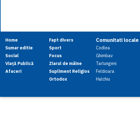
Comunitati locale
Home
Fapt divers
Sumar editie
Sport
Codlea
Social
Focus
Ghimbav
Viață Publică
Ziarul de mâine
Tarlungeni
Afaceri
Supliment Religios
Feldioara
Ortodox
Halchiu