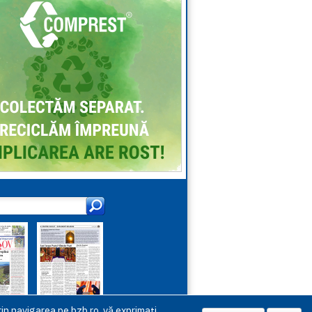
in navigarea pe bzb.ro, vă exprimați