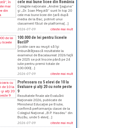
cele mai bune licee din România
Colegiile naţionale „Andrei Şaguna”
şi „Dr. Ioan Meşotă” sunt în top 20
cele mai bune licee din ţară după
media de la Bac, potrivit unui
clasament făcut de platforma[...]
2026-07-09
citeste mai mult
100.000 de lei pentru liceele
BacUP
Şcolile care au reuşit să îşi
îmbunătăţească rezultatele la
examenul de Bacalaureat 2026 faţă
de 2025 se pot înscrie până pe 24
iulie pentru premii totale de
100.000[...]
2026-07-09
citeste mai mult
Profesoara cu 5 elevi de 10 la
Evaluare şi alţi 20 cu note peste
9
Rezultatele finale ale Evaluării
Naţionale 2026, publicate de
Ministerul Educaţiei pe 8 iulie,
confirmă performanţa clasei de la
Colegiul Naţional „B.P. Hasdeu” din
Buzău, unde 5 elevi[...]
2026-07-09
citeste mai mult