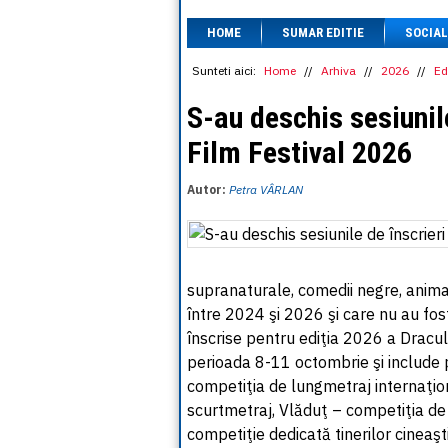
HOME
SUMAR EDITIE
SOCIAL
Sunteti aici:
Home
//
Arhiva
//
2026
//
Ed
S-au deschis sesiunil
Film Festival 2026
Autor:
Petra VÂRLAN
supranaturale, comedii negre, animaţ
între 2024 şi 2026 şi care nu au fos
înscrise pentru ediţia 2026 a Dracu
perioada 8-11 octombrie şi include 
competiţia de lungmetraj internaţion
scurtmetraj, Vlăduţ – competiţia de
competiţie dedicată tinerilor cineaş