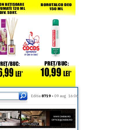
Editia
8719 -
09 aug
16:06