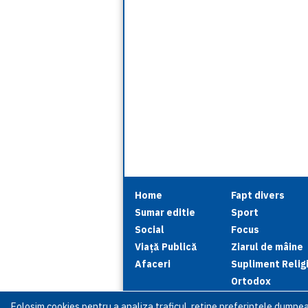
Home
Fapt divers
Sumar editie
Sport
Social
Focus
Viață Publică
Ziarul de mâine
Afaceri
Supliment Relig
Ortodox
Folosim cookies pentru a analiza traficul, reţine preferinţele dumne