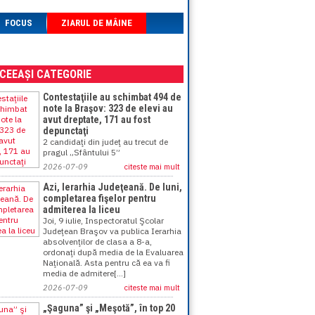
FOCUS
ZIARUL DE MÂINE
ACEEAȘI CATEGORIE
Contestaţiile au schimbat 494 de
note la Braşov: 323 de elevi au
avut dreptate, 171 au fost
depunctaţi
2 candidaţi din judeţ au trecut de
pragul „Sfântului 5”
2026-07-09
citeste mai mult
Azi, Ierarhia Judeţeană. De luni,
completarea fişelor pentru
admiterea la liceu
Joi, 9 iulie, Inspectoratul Şcolar
Judeţean Braşov va publica Ierarhia
absolvenţilor de clasa a 8-a,
ordonaţi după media de la Evaluarea
Naţională. Asta pentru că ea va fi
media de admitere[...]
2026-07-09
citeste mai mult
„Şaguna” şi „Meşotă”, în top 20