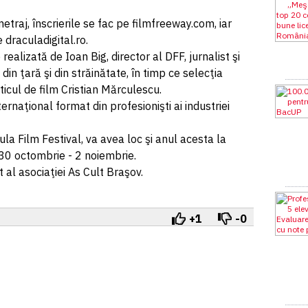
etraj, înscrierile se fac pe filmfreeway.com, iar
 draculadigital.ro.
ealizată de Ioan Big, director al DFF, jurnalist şi
in ţară şi din străinătate, în timp ce selecţia
icul de film Cristian Mărculescu.
ternaţional format din profesionişti ai industriei
la Film Festival, va avea loc şi anul acesta la
30 octombrie - 2 noiembrie.
t al asociaţiei As Cult Braşov.
+1
-0