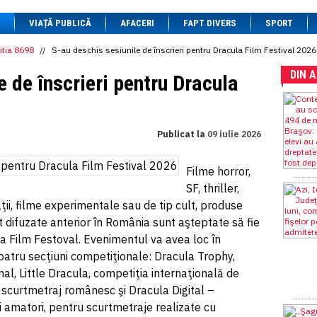
1 BRL
= 0.7714 RON
VIAȚĂ PUBLICĂ
1 CAD
= 3.1559 RON
AFACERI
FAPT DIVERS
SPORT
1 CHF
= 5.2813 RON
1 CNY
= 0.6015 RON
itia 8698
//
S-au deschis sesiunile de înscrieri pentru Dracula Film Festival 2026
1 CZK
= 0.1993 RON
DIN 
1 DKK
= 0.6668 RON
e de înscrieri pentru Dracula
1 EGP
= 0.0860 RON
1 HUF
= 1.2223 RON
1 INR
= 0.0513 RON
1 JPY
= 3.0556 RON
Publicat la
09 iulie 2026
1 KRW
= 0.3047 RON
1 MDL
= 0.2538 RON
1 MXN
= 0.2227 RON
Filme horror,
1 NOK
= 0.4191 RON
SF, thriller,
1 NZD
= 2.6097 RON
1 PLN
= 1.1646 RON
ii, filme experimentale sau de tip cult, produse
1 RSD
= 0.0425 RON
t difuzate anterior în România sunt aşteptate să fie
1 RUB
= 0.0530 RON
la Film Festoval. Evenimentul va avea loc în
1 SEK
= 0.4526 RON
1 TRY
= 0.1141 RON
patru secţiuni competiţionale: Dracula Trophy,
1 UAH
= 0.1048 RON
al, Little Dracula, competiţia internaţională de
1 XDR
= 5.9383 RON
 scurtmetraj românesc şi Dracula Digital –
1 ZAR
= 0.2318 RON
ti amatori, pentru scurtmetraje realizate cu