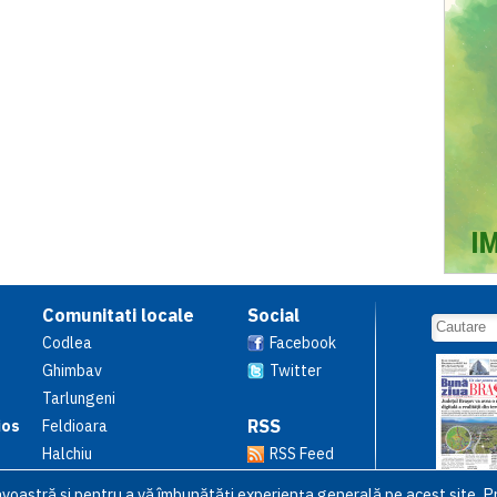
Comunitati locale
Social
Codlea
Facebook
Ghimbav
Twitter
Tarlungeni
RSS
ios
Feldioara
Halchiu
RSS Feed
avoastră şi pentru a vă îmbunătăți experiența generală pe acest site. Pr