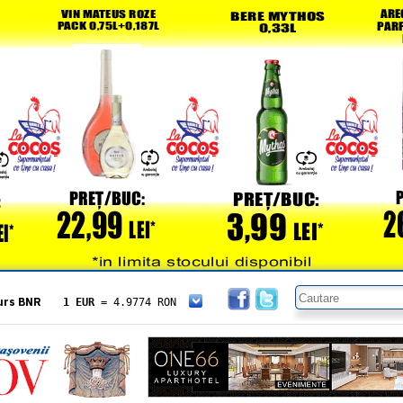
urs BNR
1 EUR
= 4.9774 RON
1 USD
= 4.3833 RON
1 GBP
= 5.8304 RON
1 XAU
= 464.4611 RON
1 AED
= 1.1933 RON
1 AUD
= 2.7957 RON
1 BGN
= 2.5449 RON