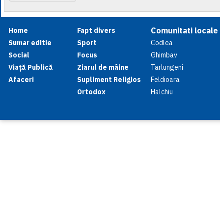
Comunitati locale
Home
Fapt divers
Sumar editie
Sport
Codlea
Social
Focus
Ghimbav
Viață Publică
Ziarul de mâine
Tarlungeni
Afaceri
Supliment Religios
Feldioara
Ortodox
Halchiu