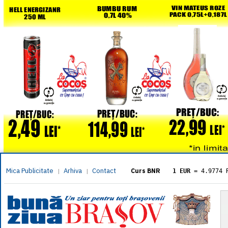
Mica Publicitate
Arhiva
Contact
|
|
Curs BNR
1 EUR
= 4.9774 
1 USD
= 4.3833 
1 GBP
= 5.8304 
1 XAU
= 464.461
1 AED
= 1.1933 
1 AUD
= 2.7957 
1 BGN
= 2.5449 