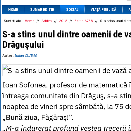
1 BRL
= 0.7714 
HOME
SUMAR EDITIE
SOCIAL
VIAȚĂ PUBLICĂ
1 CAD
= 3.1559 
A
1 CHF
= 5.2813 
1 CNY
= 0.6015 
Sunteti aici:
Home
//
Arhiva
//
2018
//
Editia 6738
//
S-a stins unul dint
1 CZK
= 0.1993 
1 DKK
= 0.6668 
S-a stins unul dintre oamenii de v
1 EGP
= 0.0860 
Drăguşului
1 HUF
= 1.2223 
1 INR
= 0.0513 
1 JPY
= 3.0556 
Autor:
Iulian CUIBAR
1 KRW
= 0.3047 
1 MDL
= 0.2538 
1 MXN
= 0.2227 
1 NOK
= 0.4191 
1 NZD
= 2.6097 
Ioan Sofonea, profesor de matematică î
1 PLN
= 1.1646 
1 RSD
= 0.0425 
întreaga comunitate din Drăguş, s-a stins
1 RUB
= 0.0530 
1 SEK
= 0.4526 
noaptea de vineri spre sâmbătă, la 75 de
1 TRY
= 0.1141 
1 UAH
= 0.1048 
„Bună ziua, Făgăraş!”.
1 XDR
= 5.9383 
1 ZAR
= 0.2318 
„M-a îndurerat profund vestea trecerii î