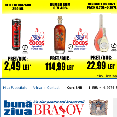
Mica Publicitate
Arhiva
Contact
|
|
Curs BNR
1 EUR
= 4.9774 
1 USD
= 4.3833 
1 GBP
= 5.8304 
1 XAU
= 464.461
1 AED
= 1.1933 
1 AUD
= 2.7957 
1 BGN
= 2.5449 