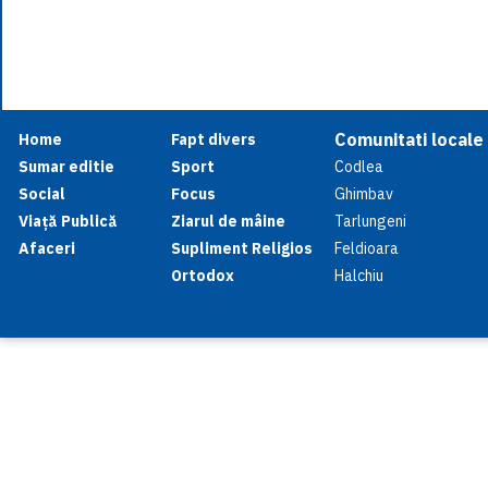
Comunitati locale
Home
Fapt divers
Sumar editie
Sport
Codlea
Social
Focus
Ghimbav
Viață Publică
Ziarul de mâine
Tarlungeni
Afaceri
Supliment Religios
Feldioara
Ortodox
Halchiu