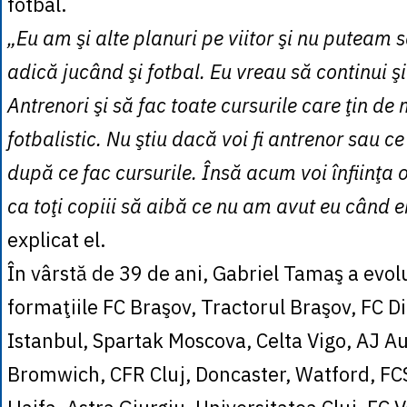
fotbal.
„Eu am şi alte planuri pe viitor şi nu puteam 
adică jucând şi fotbal. Eu vreau să continui ş
Antrenori şi să fac toate cursurile care ţin 
fotbalistic. Nu ştiu dacă voi fi antrenor sau ce 
după ce fac cursurile. Însă acum voi înfiinţa
ca toţi copiii să aibă ce nu am avut eu când 
explicat el.
În vârstă de 39 de ani, Gabriel Tamaş a evolu
formaţiile FC Braşov, Tractorul Braşov, FC 
Istanbul, Spartak Moscova, Celta Vigo, AJ A
Bromwich, CFR Cluj, Doncaster, Watford, FCS