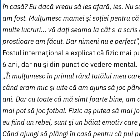
în casă? Eu dacă vreau să ies afară, ies. Nu s
am fost. Mulţumesc mamei şi soţiei pentru că
multe lucruri... vă daţi seama la cât s-a scris
prostioare am făcut. Dar nimeni nu e perfect"
Fostul internaţional a explicat că fizic mai 
6 ani, dar nu şi din punct de vedere mental.
„Îi mulţumesc în primul rând tatălui meu car
când eram mic şi uite că am ajuns să joc pâ
ani. Dar cu toate că mă simt foarte bine, am 
mai pot să joc fotbal. Fizic aş putea să mai j
eu fiind un rebel, sunt şi un băiat emotiv care 
Când ajungi să plângi în casă pentru că pui pr