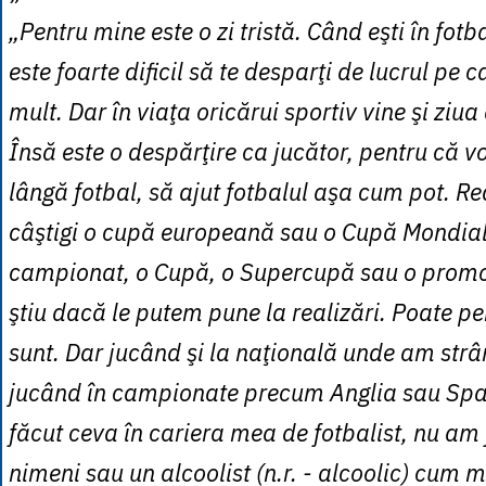
„Pentru mine este o zi tristă. Când eşti în fotb
este foarte dificil să te desparţi de lucrul pe c
mult. Dar în viaţa oricărui sportiv vine şi ziua 
Însă este o despărţire ca jucător, pentru că v
lângă fotbal, să ajut fotbalul aşa cum pot. Re
câştigi o cupă europeană sau o Cupă Mondială
campionat, o Cupă, o Supercupă sau o promo
ştiu dacă le putem pune la realizări. Poate pe
sunt. Dar jucând şi la naţională unde am strân
jucând în campionate precum Anglia sau Spa
făcut ceva în cariera mea de fotbalist, nu am 
nimeni sau un alcoolist (n.r. - alcoolic) cum m