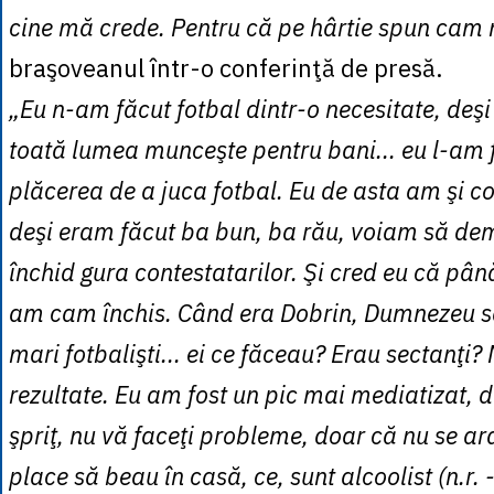
cine mă crede. Pentru că pe hârtie spun cam 
braşoveanul într-o conferinţă de presă.
„Eu n-am făcut fotbal dintr-o necesitate, deş
toată lumea munceşte pentru bani... eu l-am 
plăcerea de a juca fotbal. Eu de asta am şi c
deşi eram făcut ba bun, ba rău, voiam să dem
închid gura contestatarilor. Şi cred eu că până
am cam închis. Când era Dobrin, Dumnezeu să-L
mari fotbalişti... ei ce făceau? Erau sectanţi?
rezultate. Eu am fost un pic mai mediatizat, d
şpriţ, nu vă faceţi probleme, doar că nu se a
place să beau în casă, ce, sunt alcoolist (n.r. 