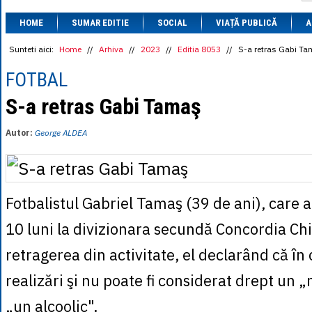
1 BRL
= 0.7714 
HOME
SUMAR EDITIE
SOCIAL
VIAȚĂ PUBLICĂ
1 CAD
= 3.1559 
A
1 CHF
= 5.2813 
1 CNY
= 0.6015 
Sunteti aici:
Home
//
Arhiva
//
2023
//
Editia 8053
//
S-a retras Gabi T
1 CZK
= 0.1993 
1 DKK
= 0.6668 
FOTBAL
1 EGP
= 0.0860 
1 HUF
= 1.2223 
S-a retras Gabi Tamaş
1 INR
= 0.0513 
1 JPY
= 3.0556 
Autor:
George ALDEA
1 KRW
= 0.3047 
1 MDL
= 0.2538 
1 MXN
= 0.2227 
1 NOK
= 0.4191 
1 NZD
= 2.6097 
Fotbalistul Gabriel Tamaş (39 de ani), care a
1 PLN
= 1.1646 
1 RSD
= 0.0425 
1 RUB
= 0.0530 
10 luni la divizionara secundă Concordia Chi
1 SEK
= 0.4526 
1 TRY
= 0.1141 
retragerea din activitate, el declarând că în 
1 UAH
= 0.1048 
1 XDR
= 5.9383 
realizări şi nu poate fi considerat drept un 
1 ZAR
= 0.2318 
„un alcoolic".