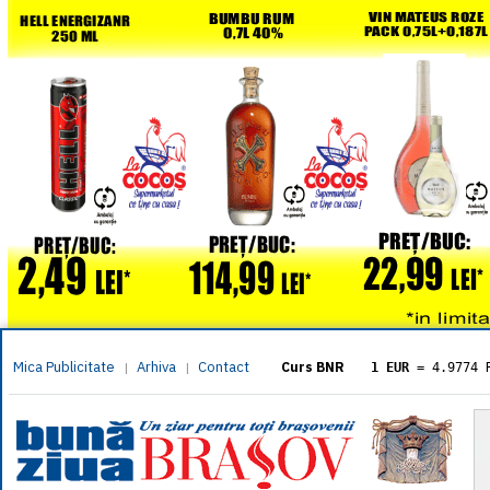
Mica Publicitate
Arhiva
Contact
|
|
Curs BNR
1 EUR
= 4.9774 
1 USD
= 4.3833 
1 GBP
= 5.8304 
1 XAU
= 464.461
1 AED
= 1.1933 
1 AUD
= 2.7957 
1 BGN
= 2.5449 