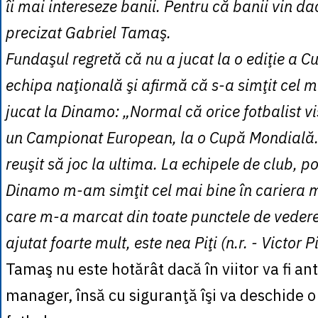
îi mai intereseze banii. Pentru că banii vin d
precizat Gabriel Tamaş.
Fundaşul regretă că nu a jucat la o ediţie a 
echipa naţională şi afirmă că s-a simţit cel 
jucat la Dinamo: „Normal că orice fotbalist v
un Campionat European, la o Cupă Mondială..
reuşit să joc la ultima. La echipele de club, p
Dinamo m-am simţit cel mai bine în cariera m
care m-a marcat din toate punctele de vedere
ajutat foarte mult, este nea Piţi (n.r. - Victor P
Tamaş nu este hotărât dacă în viitor va fi an
manager, însă cu siguranţă îşi va deschide 