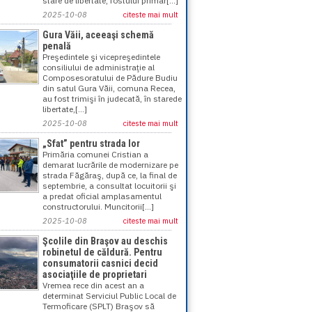
stare de libertate, fostului primar[...]
2025-10-08
citeste mai mult
Gura Văii, aceeaşi schemă
penală
Preşedintele şi vicepreşedintele
consiliului de administraţie al
Composesoratului de Pădure Budiu
din satul Gura Văii, comuna Recea,
au fost trimişi în judecată, în starede
libertate,[...]
2025-10-08
citeste mai mult
„Sfat” pentru strada lor
Primăria comunei Cristian a
demarat lucrările de modernizare pe
strada Făgăraş, după ce, la final de
septembrie, a consultat locuitorii şi
a predat oficial amplasamentul
constructorului. Muncitorii[...]
2025-10-08
citeste mai mult
Şcolile din Braşov au deschis
robinetul de căldură. Pentru
consumatorii casnici decid
asociaţiile de proprietari
Vremea rece din acest an a
determinat Serviciul Public Local de
Termoficare (SPLT) Braşov să