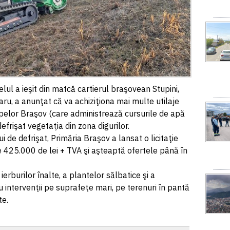
lul a ieşit din matcă cartierul braşovean Stupini,
aru, a anunţat că va achiziţiona mai multe utilaje
pelor Braşov (care administrează cursurile de apă
defrişat vegetaţia din zona digurilor.
ui de defrişat, Primăria Braşov a lansat o licitaţie
e 425.000 de lei + TVA şi aşteaptă ofertele până în
 ierburilor înalte, a plantelor sălbatice şi a
ru intervenţii pe suprafeţe mari, pe terenuri în pantă
te.