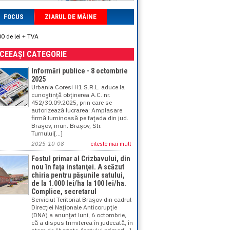
FOCUS
ZIARUL DE MÂINE
00 de lei + TVA
ACEEAȘI CATEGORIE
Informări publice - 8 octombrie
2025
Urbania Coresi H1 S.R.L. aduce la
cunoştinţă obţinerea A.C. nr.
452/30.09.2025, prin care se
autorizează lucrarea: Amplasare
firmă luminoasă pe faţada din jud.
Braşov, mun. Braşov, Str.
Turnului[...]
2025-10-08
citeste mai mult
Fostul primar al Crizbavului, din
nou în faţa instanţei. A scăzut
chiria pentru păşunile satului,
de la 1.000 lei/ha la 100 lei/ha.
Complice, secretarul
Serviciul Teritorial Braşov din cadrul
Direcţiei Naţionale Anticorupţie
(DNA) a anunţat luni, 6 octombrie,
că a dispus trimiterea în judecată, în