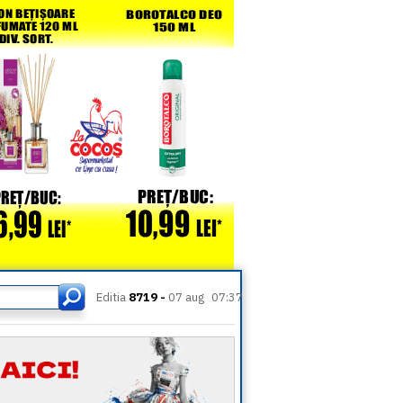
Editia
8719 -
07 aug
07:37