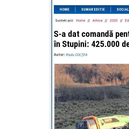
HOME
SUMAR EDITIE
SOCIAL
Sunteti aici:
Home
//
Arhiva
//
2025
//
Ed
S-a dat comandă pentr
în Stupini: 425.000 d
Autor:
Radu COLŢEA