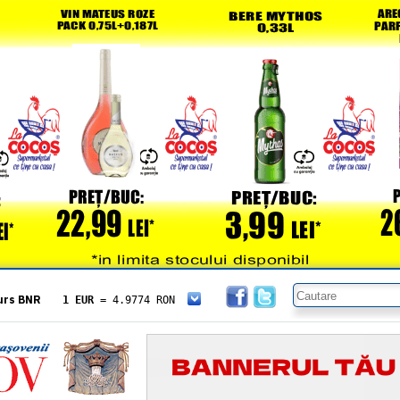
urs BNR
1 EUR
= 4.9774 RON
1 USD
= 4.3833 RON
1 GBP
= 5.8304 RON
1 XAU
= 464.4611 RON
1 AED
= 1.1933 RON
1 AUD
= 2.7957 RON
1 BGN
= 2.5449 RON