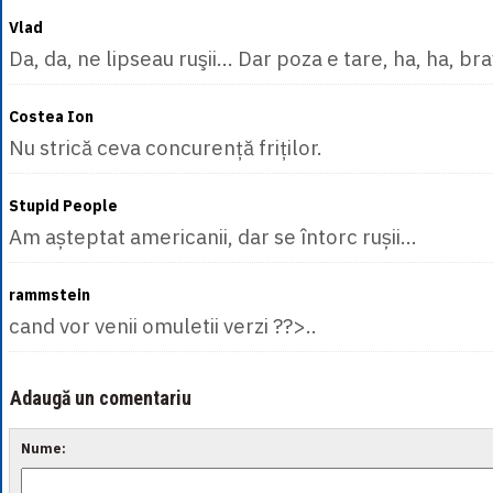
Vlad
Da, da, ne lipseau ruşii... Dar poza e tare, ha, ha, br
Costea Ion
Nu strică ceva concurență friților.
Stupid People
Am așteptat americanii, dar se întorc rușii...
rammstein
cand vor venii omuletii verzi ??>..
Adaugă un comentariu
Nume: