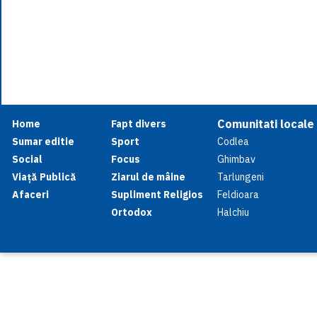
Comunitati locale
Home
Fapt divers
Sumar editie
Sport
Codlea
Social
Focus
Ghimbav
Viață Publică
Ziarul de mâine
Tarlungeni
Afaceri
Supliment Religios
Feldioara
Ortodox
Halchiu