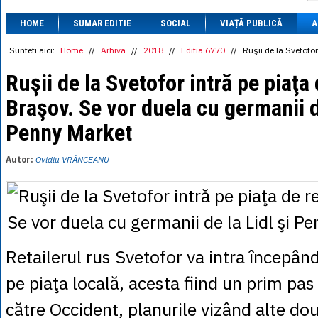
1 BRL
= 0.7714 
HOME
SUMAR EDITIE
SOCIAL
VIAȚĂ PUBLICĂ
1 CAD
= 3.1559 
A
1 CHF
= 5.2813 
1 CNY
= 0.6015 
Sunteti aici:
Home
//
Arhiva
//
2018
//
Editia 6770
//
Ruşii de la Svetofor
1 CZK
= 0.1993 
1 DKK
= 0.6668 
Ruşii de la Svetofor intră pe piaţa 
1 EGP
= 0.0860 
Braşov. Se vor duela cu germanii de
1 HUF
= 1.2223 
1 INR
= 0.0513 
Penny Market
1 JPY
= 3.0556 
1 KRW
= 0.3047 
1 MDL
= 0.2538 
Autor:
Ovidiu VRÂNCEANU
1 MXN
= 0.2227 
1 NOK
= 0.4191 
1 NZD
= 2.6097 
1 PLN
= 1.1646 
1 RSD
= 0.0425 
1 RUB
= 0.0530 
1 SEK
= 0.4526 
Retailerul rus Svetofor va intra începând
1 TRY
= 0.1141 
1 UAH
= 0.1048 
pe piaţa locală, acesta fiind un prim pa
1 XDR
= 5.9383 
1 ZAR
= 0.2318 
către Occident, planurile vizând alte dou