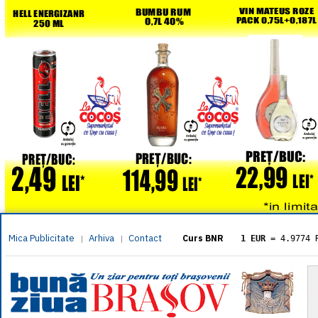
Mica Publicitate
Arhiva
Contact
|
|
Curs BNR
1 EUR
= 4.9774 
1 USD
= 4.3833 
1 GBP
= 5.8304 
1 XAU
= 464.461
1 AED
= 1.1933 
1 AUD
= 2.7957 
1 BGN
= 2.5449 