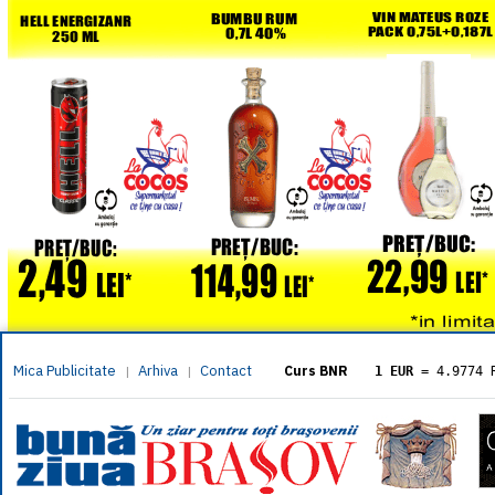
Mica Publicitate
Arhiva
Contact
|
|
Curs BNR
1 EUR
= 4.9774 
1 USD
= 4.3833 
1 GBP
= 5.8304 
1 XAU
= 464.461
1 AED
= 1.1933 
1 AUD
= 2.7957 
1 BGN
= 2.5449 