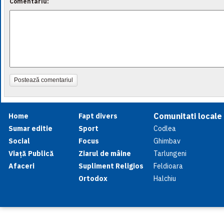
Comentariu:
Postează comentariul
Comunitati locale
Home
Fapt divers
Sumar editie
Sport
Codlea
Social
Focus
Ghimbav
Viață Publică
Ziarul de mâine
Tarlungeni
Afaceri
Supliment Religios
Feldioara
Ortodox
Halchiu