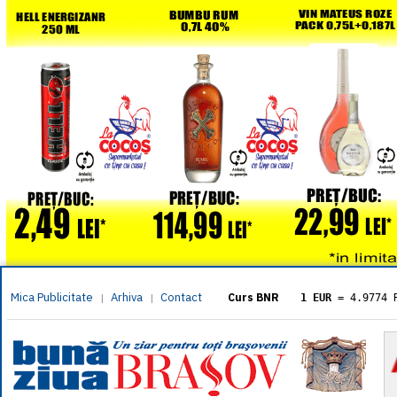
Mica Publicitate
Arhiva
Contact
|
|
Curs BNR
1 EUR
= 4.9774 
1 USD
= 4.3833 
1 GBP
= 5.8304 
1 XAU
= 464.461
1 AED
= 1.1933 
1 AUD
= 2.7957 
1 BGN
= 2.5449 