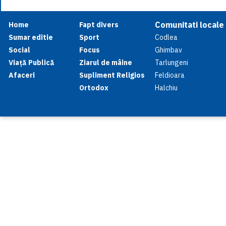
Comunitati locale
Home
Fapt divers
Sumar editie
Sport
Codlea
Social
Focus
Ghimbav
Viață Publică
Ziarul de mâine
Tarlungeni
Afaceri
Supliment Religios
Feldioara
Ortodox
Halchiu