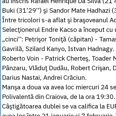
au înscris Rafael Henrique Da Silva (21’4
Buki (31’29’’) şi Sandor Mate Hadhazi (3
Între tricolori s-a aflat şi braşoveanul 
Selecţionerul Endre Kacso a început cu
„cinci’’: Petrişor Toniţă (căpitan) - Tam
Gavrilă, Szilard Kanyo, Istvan Hadnagy.
Roberto Voin - Patrick Cherteş, Toader 
Pânzaru, Vlăduţ Dudău, Robert Crişan, D
Darius Nastai, Andrei Crăciun.
Manşa a doua va avea loc miercuri 24 se
Polivalentă din Craiova, de la ora 19:30.
Câştigătoarea dublei se va califica la E
avea loc între 21 ianuarie şi 7 februarie, 