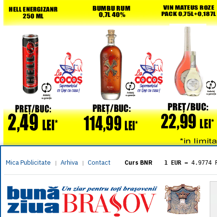
Mica Publicitate
Arhiva
Contact
|
|
Curs BNR
1 EUR
= 4.9774 
1 USD
= 4.3833 
1 GBP
= 5.8304 
1 XAU
= 464.461
1 AED
= 1.1933 
1 AUD
= 2.7957 
1 BGN
= 2.5449 