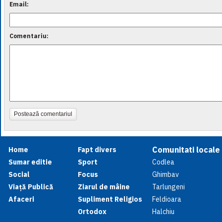
Email:
Comentariu:
Postează comentariul
Comunitati locale
Home
Fapt divers
Sumar editie
Sport
Codlea
Social
Focus
Ghimbav
Viață Publică
Ziarul de mâine
Tarlungeni
Afaceri
Supliment Religios
Feldioara
Ortodox
Halchiu