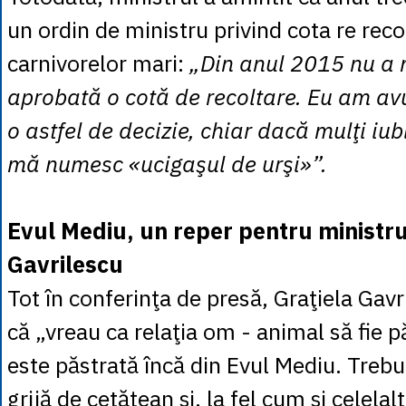
un ordin de ministru privind cota re reco
carnivorelor mari:
„Din anul 2015 nu a 
aprobată o cotă de recoltare. Eu am avu
o astfel de decizie, chiar dacă mulţi iu
mă numesc «ucigaşul de urşi»”.
Evul Mediu, un reper pentru ministru
Gavrilescu
Tot în conferinţa de presă, Graţiela Gavr
că „vreau ca relaţia om - animal să fie 
este păstrată încă din Evul Mediu. Treb
grijă de cetăţean şi, la fel cum şi celela