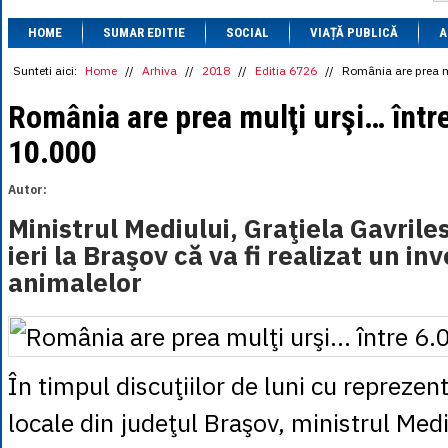
1 BRL
= 0.7714 
HOME
SUMAR EDITIE
SOCIAL
VIAȚĂ PUBLICĂ
1 CAD
= 3.1559 
A
1 CHF
= 5.2813 
1 CNY
= 0.6015 
Sunteti aici:
Home
//
Arhiva
//
2018
//
Editia 6726
//
România are prea mu
1 CZK
= 0.1993 
1 DKK
= 0.6668 
România are prea mulţi urşi… între
1 EGP
= 0.0860 
10.000
1 HUF
= 1.2223 
1 INR
= 0.0513 
1 JPY
= 3.0556 
Autor:
1 KRW
= 0.3047 
1 MDL
= 0.2538 
Ministrul Mediului, Graţiela Gavril
1 MXN
= 0.2227 
ieri la Braşov că va fi realizat un in
1 NOK
= 0.4191 
1 NZD
= 2.6097 
animalelor
1 PLN
= 1.1646 
1 RSD
= 0.0425 
1 RUB
= 0.0530 
1 SEK
= 0.4526 
1 TRY
= 0.1141 
1 UAH
= 0.1048 
În timpul discuţiilor de luni cu reprezent
1 XDR
= 5.9383 
1 ZAR
= 0.2318 
locale din judeţul Braşov, ministrul Medi