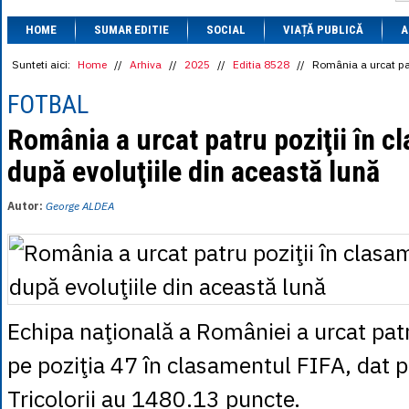
1 BRL
= 0.7714 
HOME
SUMAR EDITIE
SOCIAL
VIAȚĂ PUBLICĂ
1 CAD
= 3.1559 
A
1 CHF
= 5.2813 
1 CNY
= 0.6015 
Sunteti aici:
Home
//
Arhiva
//
2025
//
Editia 8528
//
România a urcat pat
1 CZK
= 0.1993 
1 DKK
= 0.6668 
FOTBAL
1 EGP
= 0.0860 
1 HUF
= 1.2223 
România a urcat patru poziţii în c
1 INR
= 0.0513 
după evoluţiile din această lună
1 JPY
= 3.0556 
1 KRW
= 0.3047 
1 MDL
= 0.2538 
Autor:
George ALDEA
1 MXN
= 0.2227 
1 NOK
= 0.4191 
1 NZD
= 2.6097 
1 PLN
= 1.1646 
1 RSD
= 0.0425 
1 RUB
= 0.0530 
1 SEK
= 0.4526 
Echipa naţională a României a urcat patru
1 TRY
= 0.1141 
1 UAH
= 0.1048 
pe poziţia 47 în clasamentul FIFA, dat pub
1 XDR
= 5.9383 
1 ZAR
= 0.2318 
Tricolorii au 1480.13 puncte.