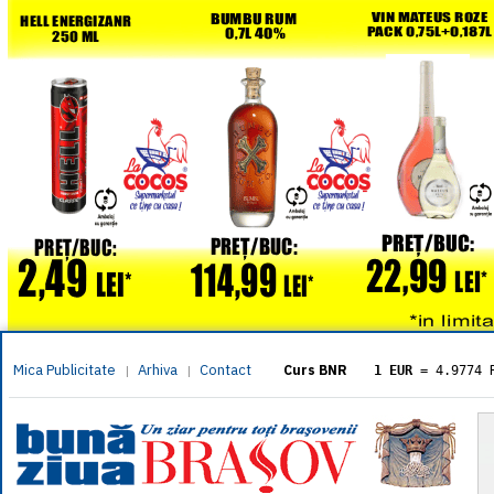
Mica Publicitate
Arhiva
Contact
|
|
Curs BNR
1 EUR
= 4.9774 
1 USD
= 4.3833 
1 GBP
= 5.8304 
1 XAU
= 464.461
1 AED
= 1.1933 
1 AUD
= 2.7957 
1 BGN
= 2.5449 