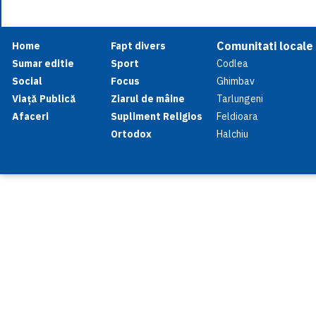
Comunitati locale
Home
Fapt divers
Sumar editie
Sport
Codlea
Social
Focus
Ghimbav
Viață Publică
Ziarul de mâine
Tarlungeni
Afaceri
Supliment Religios
Feldioara
Ortodox
Halchiu