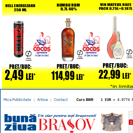
Mica Publicitate
Arhiva
Contact
|
|
Curs BNR
1 EUR
= 4.9774 
1 USD
= 4.3833 
1 GBP
= 5.8304 
1 XAU
= 464.461
1 AED
= 1.1933 
1 AUD
= 2.7957 
1 BGN
= 2.5449 