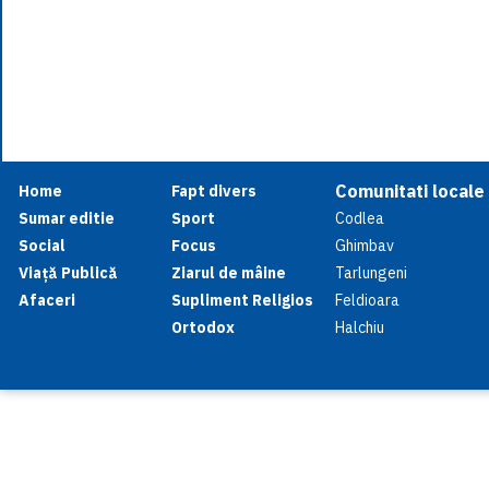
Comunitati locale
Home
Fapt divers
Sumar editie
Sport
Codlea
Social
Focus
Ghimbav
Viață Publică
Ziarul de mâine
Tarlungeni
Afaceri
Supliment Religios
Feldioara
Ortodox
Halchiu