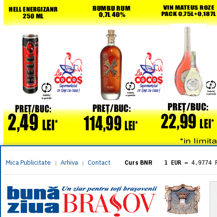
Mica Publicitate
Arhiva
Contact
|
|
Curs BNR
1 EUR
= 4.9774 
1 USD
= 4.3833 
1 GBP
= 5.8304 
1 XAU
= 464.461
1 AED
= 1.1933 
1 AUD
= 2.7957 
1 BGN
= 2.5449 