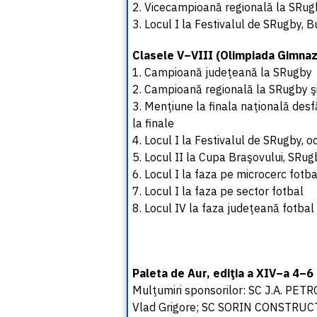
2. Vicecampioană regională la SRug
3. Locul I la Festivalul de SRugby, 
Clasele V–VIII (Olimpiada Gimnazi
1. Campioană judeţeană la SRugby
2. Campioană regională la SRugby şi
3. Menţiune la finala naţională desf
la finale
4. Locul I la Festivalul de SRugby,
5. Locul II la Cupa Braşovului, SRug
6. Locul I la faza pe microcerc fotba
7. Locul I la faza pe sector fotbal
8. Locul IV la faza judeţeană fotbal
Paleta de Aur, ediţia a XIV–a 4–6
Mulţumiri sponsorilor: SC J.A. PE
Vlad Grigore; SC SORIN CONSTRUCŢI