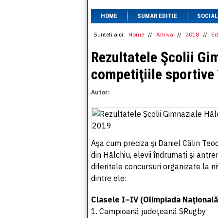
HOME
SUMAR EDITIE
SOCIAL
Sunteti aici:
Home
//
Arhiva
//
2018
//
Ed
Rezultatele Şcolii Gi
competiţiile sportive
Autor:
Aşa cum preciza şi Daniel Călin Teod
din Hălchiu, elevii îndrumaţi şi antr
diferitele concursuri organizate la ni
dintre ele:
Clasele I–IV (Olimpiada Naţională
1. Campioană judeţeană SRugby