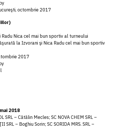
by
Bucureşti, octombrie 2017
ilor)
 Radu Nica cel mai bun sportiv al turneului
ăşurată la Izvorani şi Nica Radu cel mai bun sportiv
 octombrie 2017
by
l
 mai 2018
TROL SRL – Cătălin Mecles; SC NOVA CHEM SRL –
I SRL – Boghiu Sorin; SC SORIDA MRS. SRL –