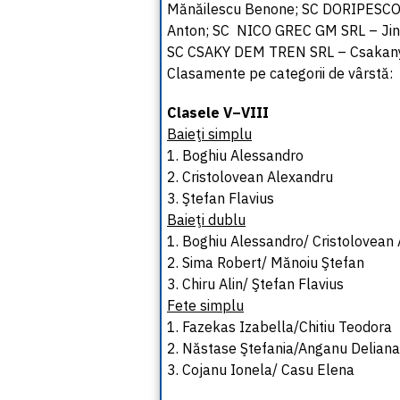
Mănăilescu Benone; SC DORIPESCO S
Anton; SC NICO GREC GM SRL – Jin
SC CSAKY DEM TREN SRL – Csakany Ga
Clasamente pe categorii de vârstă:
Clasele V–VIII
Baieţi simplu
1. Boghiu Alessandro
2. Cristolovean Alexandru
3. Ştefan Flavius
Baieţi dublu
1. Boghiu Alessandro/ Cristolovean
2. Sima Robert/ Mănoiu Ştefan
3. Chiru Alin/ Ştefan Flavius
Fete simplu
1. Fazekas Izabella/Chitiu Teodora
2. Năstase Ştefania/Anganu Deliana
3. Cojanu Ionela/ Casu Elena