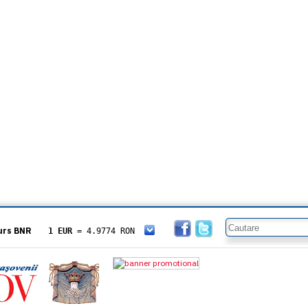
urs BNR
1 EUR
= 4.9774 RON
1 USD
= 4.3833 RON
1 GBP
= 5.8304 RON
1 XAU
= 464.4611 RON
1 AED
= 1.1933 RON
1 AUD
= 2.7957 RON
1 BGN
= 2.5449 RON