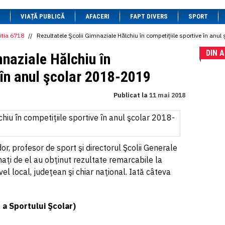
1 BRL
= 0.7714 RON
VIAȚĂ PUBLICĂ
1 CAD
= 3.1559 RON
AFACERI
FAPT DIVERS
SPORT
1 CHF
= 5.2813 RON
1 CNY
= 0.6015 RON
itia 6718
//
Rezultatele Şcolii Gimnaziale Hălchiu în competiţiile sportive în anu
1 CZK
= 0.1993 RON
DIN 
1 DKK
= 0.6668 RON
mnaziale Hălchiu în
1 EGP
= 0.0860 RON
1 HUF
= 1.2223 RON
 în anul şcolar 2018-2019
1 INR
= 0.0513 RON
1 JPY
= 3.0556 RON
Publicat la
11 mai 2018
1 KRW
= 0.3047 RON
1 MDL
= 0.2538 RON
1 MXN
= 0.2227 RON
1 NOK
= 0.4191 RON
1 NZD
= 2.6097 RON
1 PLN
= 1.1646 RON
or, profesor de sport şi directorul Şcolii Generale
1 RSD
= 0.0425 RON
enaţi de el au obţinut rezultate remarcabile la
1 RUB
= 0.0530 RON
1 SEK
= 0.4526 RON
vel local, judeţean şi chiar naţional. Iată câteva
1 TRY
= 0.1141 RON
1 UAH
= 0.1048 RON
1 XDR
= 5.9383 RON
 a Sportului Şcolar)
1 ZAR
= 0.2318 RON