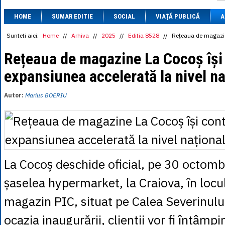
1 BRL
= 0.7714 
HOME
SUMAR EDITIE
SOCIAL
VIAȚĂ PUBLICĂ
1 CAD
= 3.1559 
A
1 CHF
= 5.2813 
1 CNY
= 0.6015 
Sunteti aici:
Home
//
Arhiva
//
2025
//
Editia 8528
//
Rețeaua de magazin
1 CZK
= 0.1993 
1 DKK
= 0.6668 
Rețeaua de magazine La Cocoș își
1 EGP
= 0.0860 
expansiunea accelerată la nivel na
1 HUF
= 1.2223 
1 INR
= 0.0513 
1 JPY
= 3.0556 
Autor:
Marius BOERIU
1 KRW
= 0.3047 
1 MDL
= 0.2538 
1 MXN
= 0.2227 
1 NOK
= 0.4191 
1 NZD
= 2.6097 
1 PLN
= 1.1646 
1 RSD
= 0.0425 
La Cocoș deschide oficial, pe 30 octombr
1 RUB
= 0.0530 
1 SEK
= 0.4526 
șaselea hypermarket, la Craiova, în locul
1 TRY
= 0.1141 
1 UAH
= 0.1048 
magazin PIC, situat pe Calea Severinulu
1 XDR
= 5.9383 
1 ZAR
= 0.2318 
ocazia inaugurării, clienții vor fi întâmpi