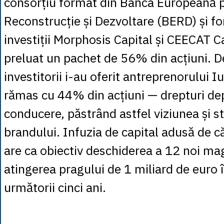
consorțiu format din Banca Europeană 
Reconstrucție și Dezvoltare (BERD) și fo
investiții Morphosis Capital și CEECAT Ca
preluat un pachet de 56% din acțiuni. De
investitorii i-au oferit antreprenorului I
rămas cu 44% din acțiuni — drepturi de
conducere, păstrând astfel viziunea și str
brandului. Infuzia de capital adusă de că
are ca obiectiv deschiderea a 12 noi mag
atingerea pragului de 1 miliard de euro î
următorii cinci ani.