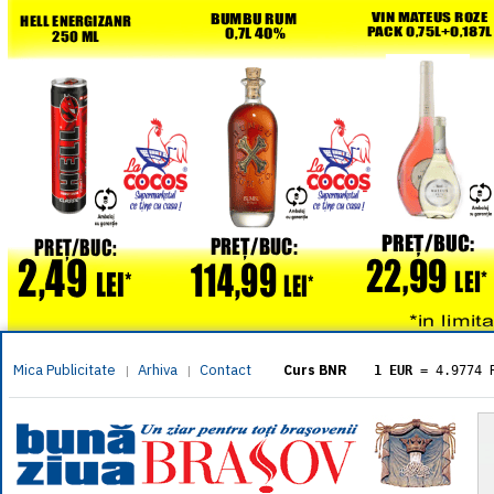
Mica Publicitate
Arhiva
Contact
|
|
Curs BNR
1 EUR
= 4.9774 
1 USD
= 4.3833 
1 GBP
= 5.8304 
1 XAU
= 464.461
1 AED
= 1.1933 
1 AUD
= 2.7957 
1 BGN
= 2.5449 