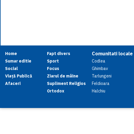
Comunitati locale
Home
Fapt divers
Sumar editie
Sport
Codlea
Social
Focus
Ghimbav
Viață Publică
Ziarul de mâine
Tarlungeni
Afaceri
Supliment Religios
Feldioara
Ortodox
Halchiu