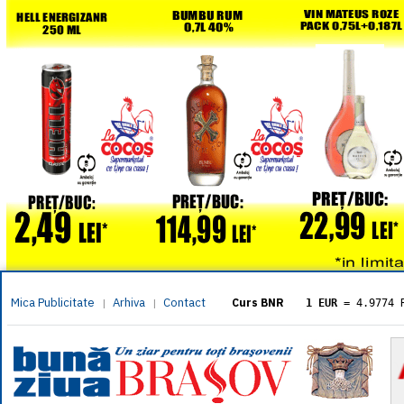
Mica Publicitate
Arhiva
Contact
|
|
Curs BNR
1 EUR
= 4.9774 
1 USD
= 4.3833 
1 GBP
= 5.8304 
1 XAU
= 464.461
1 AED
= 1.1933 
1 AUD
= 2.7957 
1 BGN
= 2.5449 