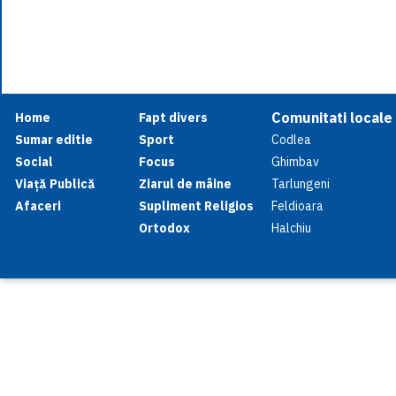
Comunitati locale
Home
Fapt divers
Sumar editie
Sport
Codlea
Social
Focus
Ghimbav
Viață Publică
Ziarul de mâine
Tarlungeni
Afaceri
Supliment Religios
Feldioara
Ortodox
Halchiu