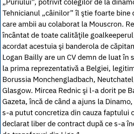
„Puriului”, potrivit colegilor de la din
Tehnicianul „câinilor” îl ştie foarte bine
care ambii au colaborat la Mouscron. Re
încântat de toate calităţile goalkeeperulu
acordat acestuia şi banderola de căpitan
Logan Bailly are un CV demn de luat în s
la prima reprezentativă a Belgiei, legiti
Borussia Monchengladbach, Neutchatel 
Glasgow. Mircea Rednic şi l-a dorit pe Ba
Gazeta, încă de când a ajuns la Dinamo, 
s-a putut concretiza din cauza faptului 
declarat liber de contract după ce s-a î