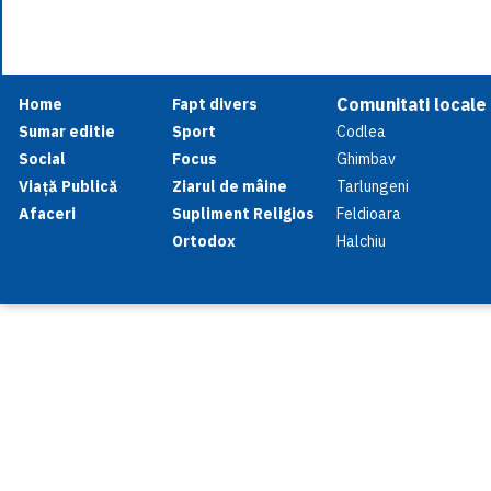
Comunitati locale
Home
Fapt divers
Sumar editie
Sport
Codlea
Social
Focus
Ghimbav
Viață Publică
Ziarul de mâine
Tarlungeni
Afaceri
Supliment Religios
Feldioara
Ortodox
Halchiu