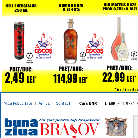
Mica Publicitate
Arhiva
Contact
|
|
Curs BNR
1 EUR
= 4.9774 
1 USD
= 4.3833 
1 GBP
= 5.8304 
1 XAU
= 464.461
1 AED
= 1.1933 
1 AUD
= 2.7957 
1 BGN
= 2.5449 