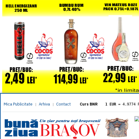
Mica Publicitate
Arhiva
Contact
|
|
Curs BNR
1 EUR
= 4.9774 
1 USD
= 4.3833 
1 GBP
= 5.8304 
1 XAU
= 464.461
1 AED
= 1.1933 
1 AUD
= 2.7957 
1 BGN
= 2.5449 