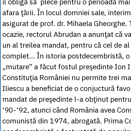
îl obligă să plece pentru o perioadă mai
afara ţării. În locul domniei sale, interi
asigurat de prof. dr. Mihaela Gheorghe. 
ocazie, rectorul Abrudan a anunţat că v
un al treilea mandat, pentru că cel de al
complet… În istoria postdecembristă, 
„mutare” a făcut fostul preşedinte Ion I
Constituţia României nu permite trei m
Iliescu a beneficiat de o conjuctură favo
mandat de preşedinte l-a obţinut pentr
‘90-‘92, atunci când România avea Cons
comunistă din 1974, abrogată. Prima Co