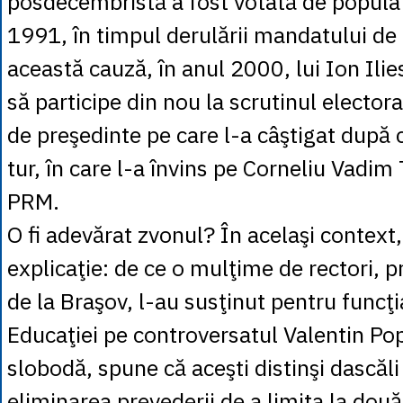
posdecembristă a fost votată de popula
1991, în timpul derulării mandatului de 
această cauză, în anul 2000, lui Ion Ilie
să participe din nou la scrutinul elector
de preşedinte pe care l-a câştigat după 
tur, în care l-a învins pe Corneliu Vadim
PRM.
O fi adevărat zvonul? În acelaşi context
explicaţie: de ce o mulţime de rectori, pr
de la Braşov, l-au susţinut pentru funcţi
Educaţiei pe controversatul Valentin Pop
slobodă, spune că aceşti distinşi dascăli
eliminarea prevederii de a limita la do