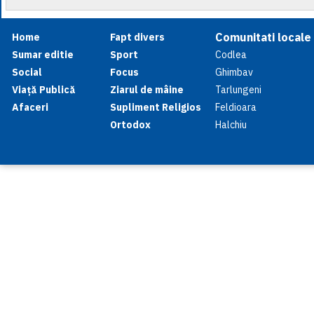
Comunitati locale
Home
Fapt divers
Sumar editie
Sport
Codlea
Social
Focus
Ghimbav
Viață Publică
Ziarul de mâine
Tarlungeni
Afaceri
Supliment Religios
Feldioara
Ortodox
Halchiu