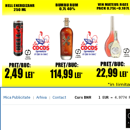
Mica Publicitate
Arhiva
Contact
|
|
Curs BNR
1 EUR
= 4.9774 
1 USD
= 4.3833 
1 GBP
= 5.8304 
1 XAU
= 464.461
1 AED
= 1.1933 
1 AUD
= 2.7957 
1 BGN
= 2.5449 