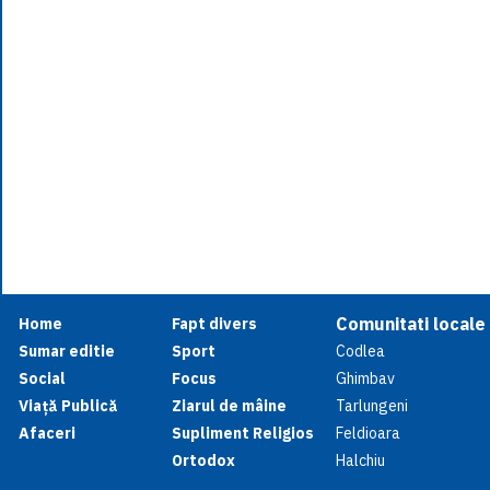
Comunitati locale
Home
Fapt divers
Sumar editie
Sport
Codlea
Social
Focus
Ghimbav
Viață Publică
Ziarul de mâine
Tarlungeni
Afaceri
Supliment Religios
Feldioara
Ortodox
Halchiu