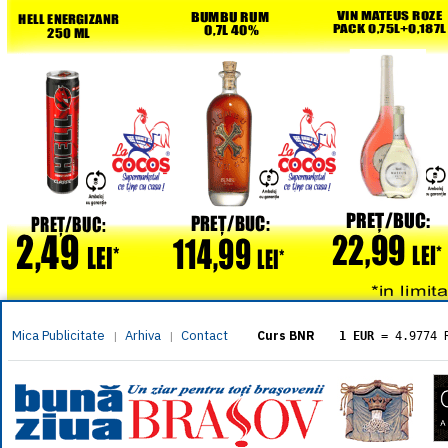
Mica Publicitate
Arhiva
Contact
|
|
Curs BNR
1 EUR
= 4.9774 
1 USD
= 4.3833 
1 GBP
= 5.8304 
1 XAU
= 464.461
1 AED
= 1.1933 
1 AUD
= 2.7957 
1 BGN
= 2.5449 