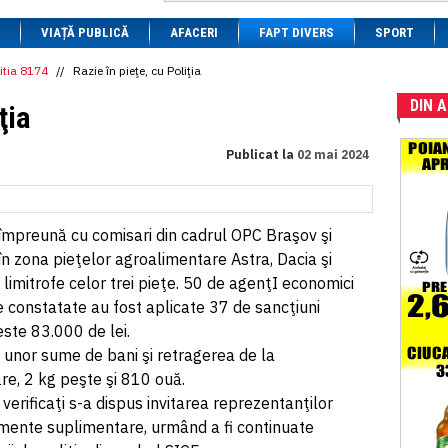
1 BRL
= 0.7714 RON
VIAȚĂ PUBLICĂ
1 CAD
= 3.1559 RON
AFACERI
FAPT DIVERS
SPORT
1 CHF
= 5.2813 RON
1 CNY
= 0.6015 RON
itia 8174
//
Razie în pieţe, cu Poliţia
1 CZK
= 0.1993 RON
DIN 
1 DKK
= 0.6668 RON
ţia
1 EGP
= 0.0860 RON
1 HUF
= 1.2223 RON
Publicat la
02 mai 2024
1 INR
= 0.0513 RON
1 JPY
= 3.0556 RON
1 KRW
= 0.3047 RON
1 MDL
= 0.2538 RON
1 MXN
= 0.2227 RON
, împreună cu comisari din cadrul OPC Braşov şi
1 NOK
= 0.4191 RON
n zona pieţelor agroalimentare Astra, Dacia şi
1 NZD
= 2.6097 RON
limitrofe celor trei pieţe. 50 de agenţI economici
1 PLN
= 1.1646 RON
1 RSD
= 0.0425 RON
ile constatate au fost aplicate 37 de sancţiuni
1 RUB
= 0.0530 RON
ste 83.000 de lei.
1 SEK
= 0.4526 RON
unor sume de bani şi retragerea de la
1 TRY
= 0.1141 RON
1 UAH
= 0.1048 RON
re, 2 kg peşte şi 810 ouă.
1 XDR
= 5.9383 RON
 verificaţi s-a dispus invitarea reprezentanţilor
1 ZAR
= 0.2318 RON
cumente suplimentare, urmând a fi continuate