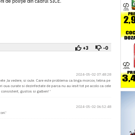
rii de poliţie din cadrul SICE.
+3
-0
2024-05-02 07:48:28
te ,la vedere, si oule. Care este problema ca linga morcov, telina pe
 oua curate si dezinfectate de parca nu au iesit tot pe acolo ca cele
 consistent, gustos si galben! '
2024-05-02 06:52:48
ori.'