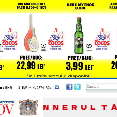
urs BNR
1 EUR
= 4.9774 RON
1 USD
= 4.3833 RON
1 GBP
= 5.8304 RON
1 XAU
= 464.4611 RON
1 AED
= 1.1933 RON
1 AUD
= 2.7957 RON
1 BGN
= 2.5449 RON