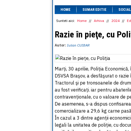
HOME
SUMAR EDITIE
SOCIAL
Sunteti aici:
Home
//
Arhiva
//
2024
//
Ed
Razie în pieţe, cu Poli
Autor:
Iulian CUIBAR
Marţi, 30 aprilie, Poliţia Economică
DSVSA Braşov, a desfăşurat o razie î
Tractorul şi pe tronsoanele de drum 
au fost verificaţi. iar pentru abater
contravenţionale, cu o valoare de pe
De asemenea, s-a dispus confisarea 
comercializare a 29,6 kg carne pasă
În cazul a 3 dintre agenţii economici
legali la unitatea de poliţie, cu do