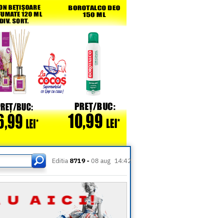
Editia
8719 -
08 aug
14:42