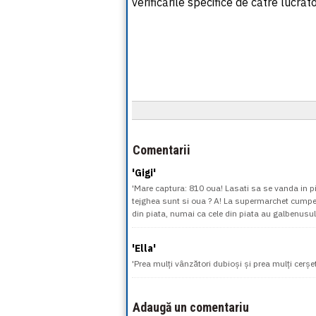
verificările specifice de către lucrăto
Comentarii
'Gigi'
'Mare captura: 810 oua! Lasati sa se vanda in pie
tejghea sunt si oua ? A! La supermarchet cumperi
din piata, numai ca cele din piata au galbenusul
'Ella'
'Prea mulți vânzători dubioși și prea mulți cerșet
Adaugă un comentariu