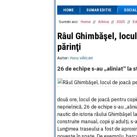
HOME
SUMAR EDITIE
SOCIAL
Sunteti aici:
Home
//
Arhiva
//
2025
//
Ed
Râul Ghimbăşel, locul
părinţi
Autor:
Petra VÂRLAN
26 de echipe s-au „aliniat” la 
două ore, locul de joacă pentru copi
neprielnică, 26 de echipe s-au „alin
nautic din istoria râului Ghimbăşel 
construite manual, copii şi adulţi, s
Lungimea traseului a fost de aproxim
poveste în spate. De exemplu, barca