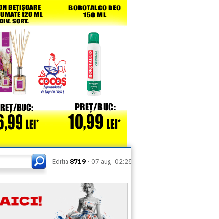
Editia
8719 -
07 aug
02:28