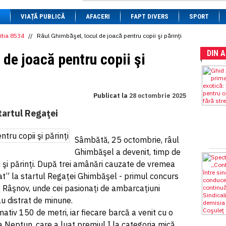
1 BRL
= 0.7714 RON
VIAȚĂ PUBLICĂ
1 CAD
= 3.1559 RON
AFACERI
FAPT DIVERS
SPORT
1 CHF
= 5.2813 RON
1 CNY
= 0.6015 RON
itia 8534
//
Râul Ghimbăşel, locul de joacă pentru copii şi părinţi
1 CZK
= 0.1993 RON
DIN 
1 DKK
= 0.6668 RON
 de joacă pentru copii şi
1 EGP
= 0.0860 RON
1 HUF
= 1.2223 RON
1 INR
= 0.0513 RON
1 JPY
= 3.0556 RON
Publicat la
28 octombrie 2025
1 KRW
= 0.3047 RON
1 MDL
= 0.2538 RON
startul Regaţei
1 MXN
= 0.2227 RON
1 NOK
= 0.4191 RON
1 NZD
= 2.6097 RON
Sâmbătă, 25 octombrie, râul
1 PLN
= 1.1646 RON
Ghimbăşel a devenit, timp de
1 RSD
= 0.0425 RON
1 RUB
= 0.0530 RON
i şi părinţi. După trei amânări cauzate de vremea
1 SEK
= 0.4526 RON
iat” la startul Regaţei Ghimbăşel - primul concurs
1 TRY
= 0.1141 RON
la Râşnov, unde cei pasionaţi de ambarcaţiuni
1 UAH
= 0.1048 RON
1 XDR
= 5.9383 RON
-au distrat de minune.
1 ZAR
= 0.2318 RON
ativ 150 de metri, iar fiecare barcă a venit cu o
 Neptun, care a luat premiul I la categoria mică