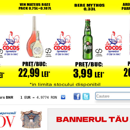
urs BNR
1 EUR
= 4.9774 RON
1 USD
= 4.3833 RON
1 GBP
= 5.8304 RON
1 XAU
= 464.4611 RON
1 AED
= 1.1933 RON
1 AUD
= 2.7957 RON
1 BGN
= 2.5449 RON