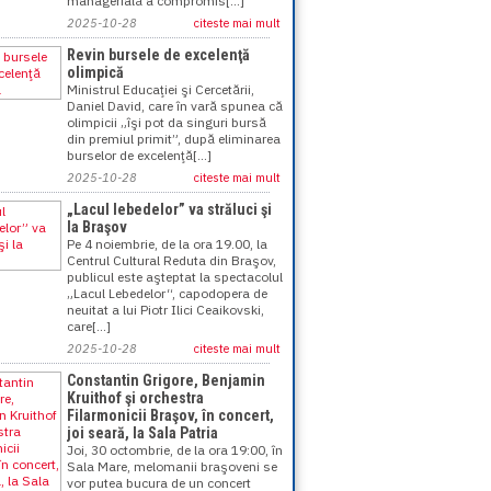
managerială a compromis[...]
2025-10-28
citeste mai mult
Revin bursele de excelenţă
olimpică
Ministrul Educaţiei şi Cercetării,
Daniel David, care în vară spunea că
olimpicii „îşi pot da singuri bursă
din premiul primit”, după eliminarea
burselor de excelenţă[...]
2025-10-28
citeste mai mult
„Lacul lebedelor” va străluci şi
la Braşov
Pe 4 noiembrie, de la ora 19.00, la
Centrul Cultural Reduta din Braşov,
publicul este aşteptat la spectacolul
„Lacul Lebedelor“, capodopera de
neuitat a lui Piotr Ilici Ceaikovski,
care[...]
2025-10-28
citeste mai mult
Constantin Grigore, Benjamin
Kruithof şi orchestra
Filarmonicii Braşov, în concert,
joi seară, la Sala Patria
Joi, 30 octombrie, de la ora 19:00, în
Sala Mare, melomanii braşoveni se
vor putea bucura de un concert