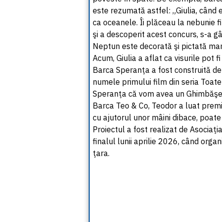
este rezumată astfel: „Giulia, când
ca oceanele. Îi plăceau la nebunie 
şi a descoperit acest concurs, s-a g
Neptun este decorată şi pictată manu
Acum, Giulia a aflat ca visurile pot fi
Barca Speranţa a fost construită de 
numele primului film din seria Toate 
Speranţa că vom avea un Ghimbăşel
Barca Teo & Co, Teodor a luat premiu
cu ajutorul unor mâini dibace, poate
Proiectul a fost realizat de Asociaţia
finalul lunii aprilie 2026, când organ
ţara.