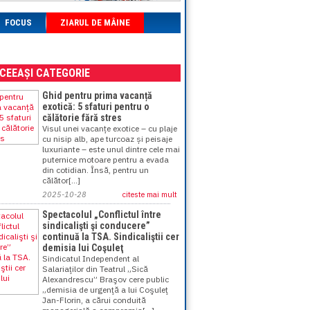
FOCUS
ZIARUL DE MÂINE
ACEEAȘI CATEGORIE
Ghid pentru prima vacanță
exotică: 5 sfaturi pentru o
călătorie fără stres
Visul unei vacanțe exotice – cu plaje
cu nisip alb, ape turcoaz și peisaje
luxuriante – este unul dintre cele mai
puternice motoare pentru a evada
din cotidian. Însă, pentru un
călător[...]
2025-10-28
citeste mai mult
Spectacolul „Conflictul între
sindicalişti şi conducere”
continuă la TSA. Sindicaliştii cer
demisia lui Coşuleţ
Sindicatul Independent al
Salariaţilor din Teatrul „Sică
Alexandrescu” Braşov cere public
„demisia de urgenţă a lui Coşuleţ
Jan-Florin, a cărui conduită