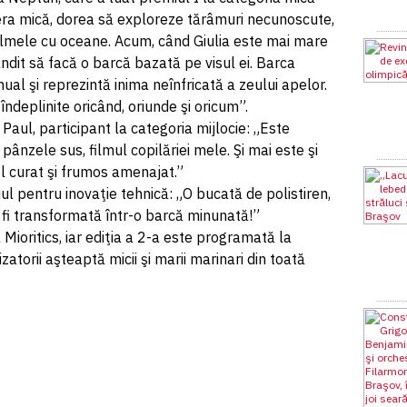
 era mică, dorea să exploreze tărâmuri necunoscute,
filmele cu oceane. Acum, când Giulia este mai mare
ândit să facă o barcă bazată pe visul ei. Barca
al şi reprezintă inima neînfricată a zeului apelor.
 îndeplinite oricând, oriunde şi oricum”.
Paul, participant la categoria mijlocie: „Este
pânzele sus, filmul copilăriei mele. Şi mai este şi
 curat şi frumos amenajat.”
l pentru inovaţie tehnică: „O bucată de polistiren,
 fi transformată într-o barcă minunată!”
 Mioritics, iar ediţia a 2-a este programată la
izatorii aşteaptă micii şi marii marinari din toată