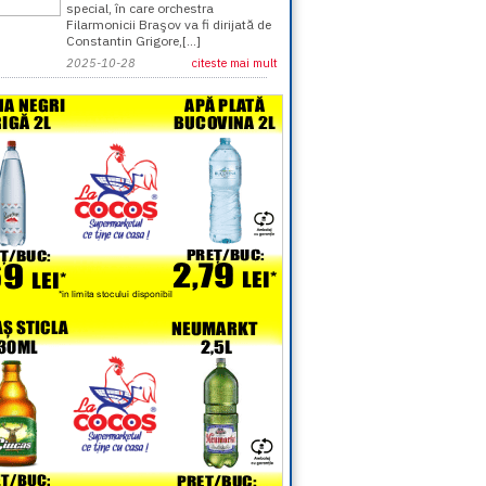
special, în care orchestra
Filarmonicii Braşov va fi dirijată de
Constantin Grigore,[...]
2025-10-28
citeste mai mult