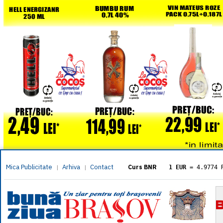
Mica Publicitate
Arhiva
Contact
|
|
Curs BNR
1 EUR
= 4.9774 
1 USD
= 4.3833 
1 GBP
= 5.8304 
1 XAU
= 464.461
1 AED
= 1.1933 
1 AUD
= 2.7957 
1 BGN
= 2.5449 