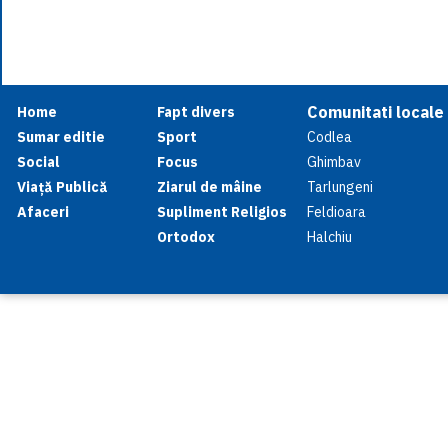
Comunitati locale
Home
Fapt divers
Sumar editie
Sport
Codlea
Social
Focus
Ghimbav
Viață Publică
Ziarul de mâine
Tarlungeni
Afaceri
Supliment Religios
Feldioara
Ortodox
Halchiu