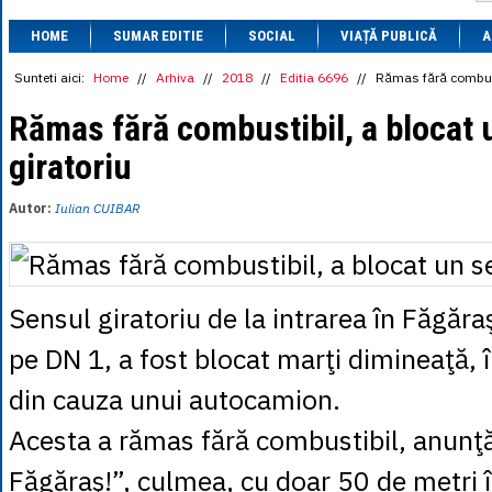
1 BRL
= 0.7714 
HOME
SUMAR EDITIE
SOCIAL
VIAȚĂ PUBLICĂ
1 CAD
= 3.1559 
A
1 CHF
= 5.2813 
1 CNY
= 0.6015 
Sunteti aici:
Home
//
Arhiva
//
2018
//
Editia 6696
//
Rămas fără combust
1 CZK
= 0.1993 
1 DKK
= 0.6668 
Rămas fără combustibil, a blocat 
1 EGP
= 0.0860 
giratoriu
1 HUF
= 1.2223 
1 INR
= 0.0513 
1 JPY
= 3.0556 
Autor:
Iulian CUIBAR
1 KRW
= 0.3047 
1 MDL
= 0.2538 
1 MXN
= 0.2227 
1 NOK
= 0.4191 
1 NZD
= 2.6097 
Sensul giratoriu de la intrarea în Făgăra
1 PLN
= 1.1646 
1 RSD
= 0.0425 
pe DN 1, a fost blocat marţi dimineaţă, î
1 RUB
= 0.0530 
1 SEK
= 0.4526 
din cauza unui autocamion.
1 TRY
= 0.1141 
1 UAH
= 0.1048 
Acesta a rămas fără combustibil, anunţ
1 XDR
= 5.9383 
1 ZAR
= 0.2318 
Făgăraş!”, culmea, cu doar 50 de metri 