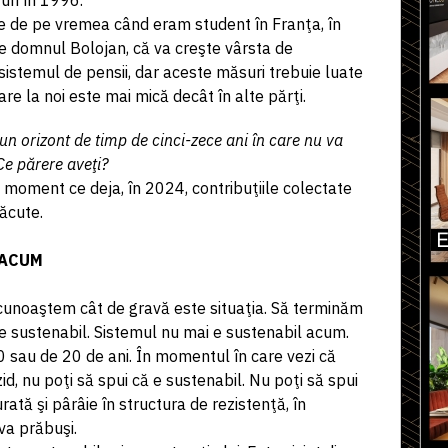
uri în 1996.
 de pe vremea când eram student în Franţa, în
 domnul Bolojan, că va creşte vârsta de
sistemul de pensii, dar aceste măsuri trebuie luate
re la noi este mai mică decât în alte părţi.
n orizont de timp de cinci-zece ani în care nu va
Ce părere aveţi?
n moment ce deja, în 2024, contribuţiile colectate
ăcute.
 ACUM
 recunoaştem cât de gravă este situaţia. Să terminăm
ie sustenabil. Sistemul nu mai e sustenabil acum.
0 sau de 20 de ani. În momentul în care vezi că
d, nu poţi să spui că e sustenabil. Nu poţi să spui
rată şi pârâie în structura de rezistenţă, în
 va prăbuşi.