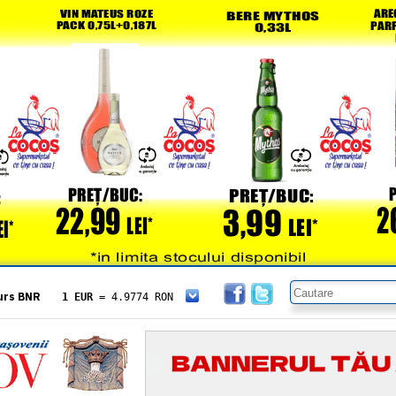
urs BNR
1 EUR
= 4.9774 RON
1 USD
= 4.3833 RON
1 GBP
= 5.8304 RON
1 XAU
= 464.4611 RON
1 AED
= 1.1933 RON
1 AUD
= 2.7957 RON
1 BGN
= 2.5449 RON