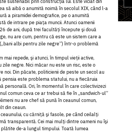
te sustenabil prin construcţia lui. Este viciat din
rea să aibă o anumită noimă în secolul XIX, când l-a
ură a piramidei demografice, pe o anumită
tă de intrare pe piaţa muncii. Atunci oamenii
26 de ani, după trei facultăţi începute şi două
e, nu are cum, pentru că este un sistem care a
bani albi pentru zile negre”) într-o problemă
mai repede, şi atunci, în timpul vieţii active,
zile negre. Nici măcar nu este un risc, este o
e noi. Din păcate, politicienii de peste un secol au
ă pensia este problema statului, nu a fiecăruia
mă personală. Ori, în momentul în care colectivizezi
nul comun ceva ce ar trebui să fie în „sandwich-ul”
 Nimeni nu are chef să pună în ceaunul comun,
lt din ceaun.
 ceaunului, cu cărniţă şi fasole, pe când ceilalţi
ă transparentă. Cei mai mulţi dintre oameni nu îşi
 plătite de-a lungul timpului. Toată lumea