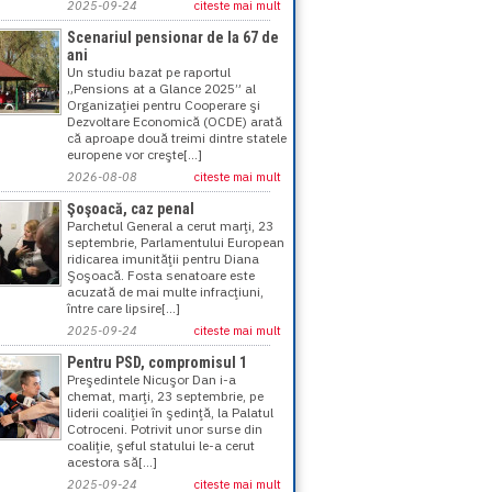
2025-09-24
citeste mai mult
Scenariul pensionar de la 67 de
ani
Un studiu bazat pe raportul
„Pensions at a Glance 2025” al
Organizaţiei pentru Cooperare şi
Dezvoltare Economică (OCDE) arată
că aproape două treimi dintre statele
europene vor creşte[...]
2026-08-08
citeste mai mult
Şoşoacă, caz penal
Parchetul General a cerut marţi, 23
septembrie, Parlamentului European
ridicarea imunităţii pentru Diana
Şoşoacă. Fosta senatoare este
acuzată de mai multe infracţiuni,
între care lipsire[...]
2025-09-24
citeste mai mult
Pentru PSD, compromisul 1
Preşedintele Nicuşor Dan i-a
chemat, marţi, 23 septembrie, pe
liderii coaliţiei în şedinţă, la Palatul
Cotroceni. Potrivit unor surse din
coaliţie, şeful statului le-a cerut
acestora să[...]
2025-09-24
citeste mai mult