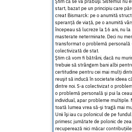
Ştim că se va prăbuşi. Sistemul nu es
start, bazat pe un principiu care pă
creat Bismarck: pe o anumită struct
speranţă de viaţă, pe o anumită vârs
începeau să lucreze la 16 ani, nu la 
masterate neterminate. Deci nu merg
transformat o problemă personală („
colectivizată de stat.
Ştim că vom fi bătrâni, dacă nu murim 
trebuie să strângem bani albi pentru 
certitudine pentru cei mai mulţi dintr
reuşit să inducă în societate ideea c
dintre noi. S-a colectivizat o proble
o problemă personală şi pui la ceau
individual, apar probleme multiple.
toată lumea vrea să-şi tragă mai mu
Unii îşi iau cu polonicul de pe fundul
primesc jumătate de polonic de zeam
recuperează nici măcar contribuţiile