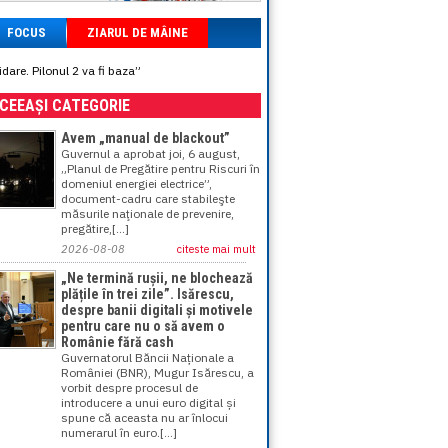
FOCUS
ZIARUL DE MÂINE
dare. Pilonul 2 va fi baza”
ACEEAȘI CATEGORIE
Avem „manual de blackout”
Guvernul a aprobat joi, 6 august,
„Planul de Pregătire pentru Riscuri în
domeniul energiei electrice”,
document-cadru care stabileşte
măsurile naţionale de prevenire,
pregătire,[...]
2026-08-08
citeste mai mult
„Ne termină rușii, ne blochează
plățile în trei zile”. Isărescu,
despre banii digitali și motivele
pentru care nu o să avem o
Românie fără cash
Guvernatorul Băncii Naționale a
României (BNR), Mugur Isărescu, a
vorbit despre procesul de
introducere a unui euro digital și
spune că aceasta nu ar înlocui
numerarul în euro.[...]