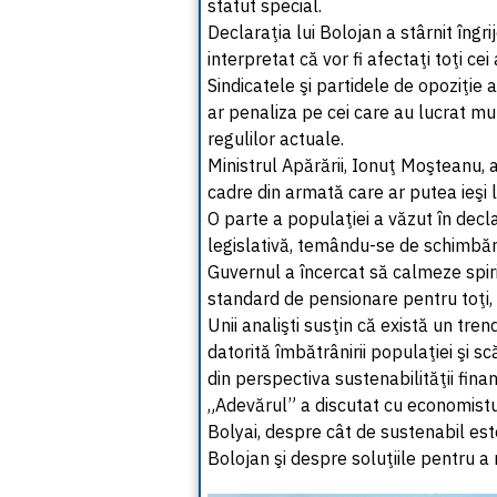
statut special.
Declaraţia lui Bolojan a stârnit îngri
interpretat că vor fi afectaţi toţi c
Sindicatele şi partidele de opoziţie 
ar penaliza pe cei care au lucrat mu
regulilor actuale.
Ministrul Apărării, Ionuţ Moşteanu, 
cadre din armată care ar putea ieşi 
O parte a populaţiei a văzut în decl
legislativă, temându-se de schimbări
Guvernul a încercat să calmeze spiri
standard de pensionare pentru toţi, c
Unii analişti susţin că există un tr
datorită îmbătrânirii populaţiei şi sc
din perspectiva sustenabilităţii finan
„Adevărul” a discutat cu economistu
Bolyai, despre cât de sustenabil es
Bolojan şi despre soluţiile pentru a