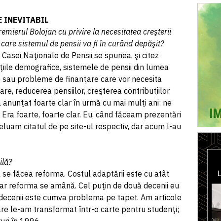
E INEVITABIL
emierul Bolojan cu privire la necesitatea creşterii
 care sistemul de pensii va fi în curând depăşit?
l Casei Naţionale de Pensii se spunea, şi citez
ţiile demografice, sistemele de pensii din lumea
te sau probleme de finanţare care vor necesita
re, reducerea pensiilor, creşterea contribuţiilor
a anunţat foarte clar în urmă cu mai mulţi ani: ne
. Era foarte, foarte clar. Eu, când făceam prezentări
reluam citatul de pe site-ul respectiv, dar acum l-au
ilă?
că se făcea reforma. Costul adaptării este cu atât
r reforma se amână. Cel puţin de două decenii eu
ă decenii este cumva problema pe tapet. Am articole
care le-am transformat într-o carte pentru studenţi;