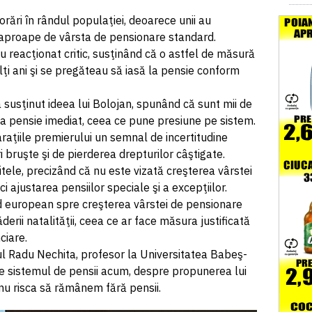
jorări în rândul populaţiei, deoarece unii au
ei aproape de vârsta de pensionare standard.
au reacţionat critic, susţinând că o astfel de măsură
lţi ani şi se pregăteau să iasă la pensie conform
a susţinut ideea lui Bolojan, spunând că sunt mii de
la pensie imediat, ceea ce pune presiune pe sistem.
araţiile premierului un semnal de incertitudine
 bruşte şi de pierderea drepturilor câştigate.
tele, precizând că nu este vizată creşterea vârstei
i ajustarea pensiilor speciale şi a excepţiilor.
end european spre creşterea vârstei de pensionare
ăderii natalităţii, ceea ce ar face măsura justificată
ciare.
l Radu Nechita, profesor la Universitatea Babeş-
te sistemul de pensii acum, despre propunerea lui
 nu risca să rămânem fără pensii.