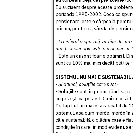
eu vorbeam deja despre aceste lucr
Eu auzisem despre aceste probleme
perioada 1995-2002. Ceea ce spune
pensionare, este o cârpeală pentru 
oricum, pentru că vârsta de pensiona
- Premierul a spus că vorbim despre u
mai fi sustenabil sistemul de pensii. 
- Este un orizont foarte optimist. Di
sunt cu 10% mai mici decât plăţile f
SISTEMUL NU MAI E SUSTENABIL
- Şi atunci, soluţiile care sunt?
- Soluţiile sunt, în primul rând, să
cu poveşti că peste 10 ani nu o să f
De fapt, el nu mai e sustenabil de 1
sistemul, aşa cum merge, merge în zi
că e sustenabilă o clădire care e fisu
condiţiile în care, în mod evident, se