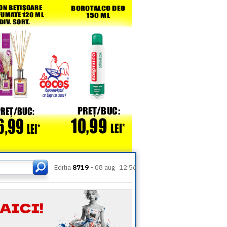
Editia
8719 -
08 aug
12:56