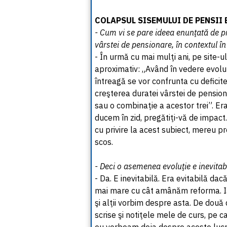
COLAPSUL SISEMULUI DE PENSII 
- Cum vi se pare ideea enunţată de pr
vârstei de pensionare, în contextul în
- În urmă cu mai mulţi ani, pe site-u
aproximativ: „Având în vedere evolu
întreagă se vor confrunta cu defici
creşterea duratei vârstei de pensiona
sau o combinaţie a acestor trei”. Er
ducem în zid, pregătiţi-vă de impact
cu privire la acest subiect, mereu p
scos.
- Deci o asemenea evoluţie e inevitab
- Da. E inevitabilă. Era evitabilă da
mai mare cu cât amânăm reforma. Ia
şi alţii vorbim despre asta. De dou
scrise şi notiţele mele de curs, pe 