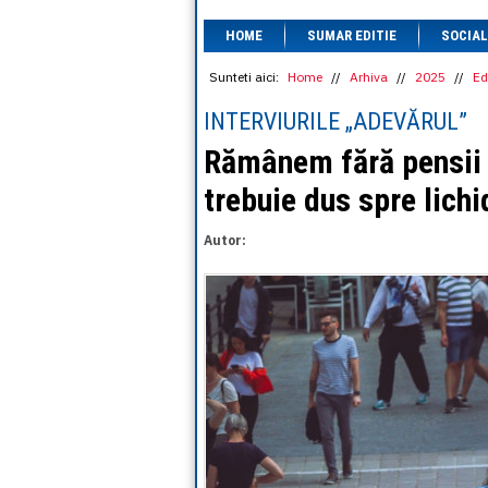
HOME
SUMAR EDITIE
SOCIAL
Sunteti aici:
Home
//
Arhiva
//
2025
//
Ed
INTERVIURILE „ADEVĂRUL”
Rămânem fără pensii 
trebuie dus spre lichi
Autor: