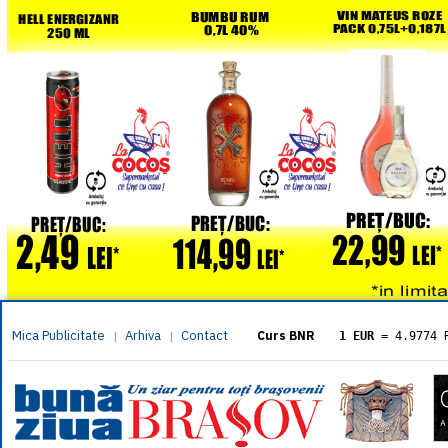
Mica Publicitate
Arhiva
Contact
|
|
Curs BNR
1 EUR
= 4.9774 
1 USD
= 4.3833 
1 GBP
= 5.8304 
1 XAU
= 464.461
1 AED
= 1.1933 
1 AUD
= 2.7957 
1 BGN
= 2.5449 