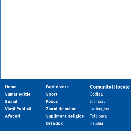
Comunitati locale
Home
Fapt divers
Sumar editie
Sport
Codlea
Social
Focus
Ghimbav
Viață Publică
Ziarul de mâine
Tarlungeni
Afaceri
Supliment Religios
Feldioara
Ortodox
Halchiu