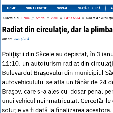
1 BRL
= 0.7714 
HOME
SUMAR EDITIE
SOCIAL
VIAȚĂ PUBLICĂ
1 CAD
= 3.1559 
A
1 CHF
= 5.2813 
1 CNY
= 0.6015 
Sunteti aici:
Home
//
Arhiva
//
2018
//
Editia 6634
//
Radiat din circulaţi
1 CZK
= 0.1993 
1 DKK
= 0.6668 
Radiat din circulaţie, dar la plimb
1 EGP
= 0.0860 
1 HUF
= 1.2223 
Autor:
Sorin ŢÎRCĂ
1 INR
= 0.0513 
1 JPY
= 3.0556 
1 KRW
= 0.3047 
Poliţiştii din Săcele au depistat, în 3 ianu
1 MDL
= 0.2538 
1 MXN
= 0.2227 
11:10, un autoturism radiat din circulaţi
1 NOK
= 0.4191 
1 NZD
= 2.6097 
Bulevardul Braşovului din municipiul Săc
1 PLN
= 1.1646 
1 RSD
= 0.0425 
autovehiculului se afla un tânăr de 24 de
1 RUB
= 0.0530 
1 SEK
= 0.4526 
Braşov, care s-a ales cu dosar penal p
1 TRY
= 0.1141 
1 UAH
= 0.1048 
unui vehicul neînmatriculat. Cercetările 
1 XDR
= 5.9383 
1 ZAR
= 0.2318 
soluţie va fi dată la finalizarea acestora.