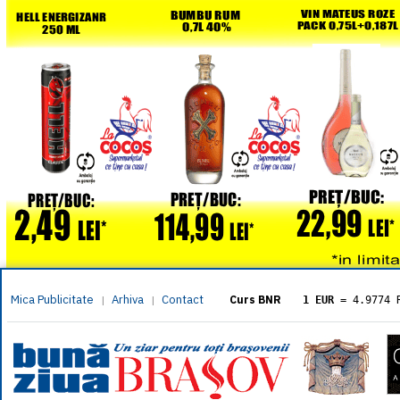
Mica Publicitate
Arhiva
Contact
|
|
Curs BNR
1 EUR
= 4.9774 
1 USD
= 4.3833 
1 GBP
= 5.8304 
1 XAU
= 464.461
1 AED
= 1.1933 
1 AUD
= 2.7957 
1 BGN
= 2.5449 