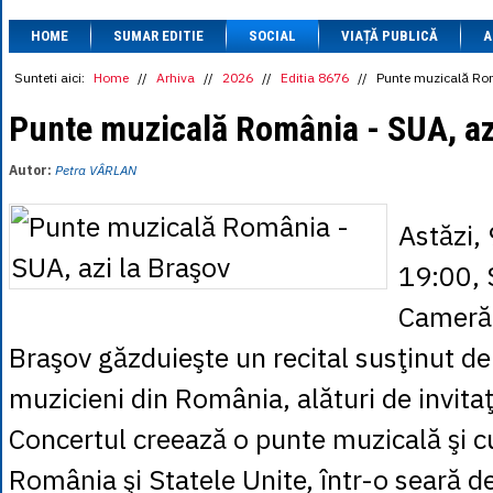
1 BRL
= 0.7714 
HOME
SUMAR EDITIE
SOCIAL
VIAȚĂ PUBLICĂ
1 CAD
= 3.1559 
A
1 CHF
= 5.2813 
1 CNY
= 0.6015 
Sunteti aici:
Home
//
Arhiva
//
2026
//
Editia 8676
//
Punte muzicală Rom
1 CZK
= 0.1993 
1 DKK
= 0.6668 
Punte muzicală România - SUA, az
1 EGP
= 0.0860 
1 HUF
= 1.2223 
Autor:
Petra VÂRLAN
1 INR
= 0.0513 
1 JPY
= 3.0556 
1 KRW
= 0.3047 
Astăzi, 
1 MDL
= 0.2538 
1 MXN
= 0.2227 
19:00, 
1 NOK
= 0.4191 
1 NZD
= 2.6097 
Cameră 
1 PLN
= 1.1646 
1 RSD
= 0.0425 
Braşov găzduieşte un recital susţinut de c
1 RUB
= 0.0530 
1 SEK
= 0.4526 
muzicieni din România, alături de invitaţ
1 TRY
= 0.1141 
1 UAH
= 0.1048 
Concertul creează o punte muzicală şi cu
1 XDR
= 5.9383 
1 ZAR
= 0.2318 
România şi Statele Unite, într-o seară d