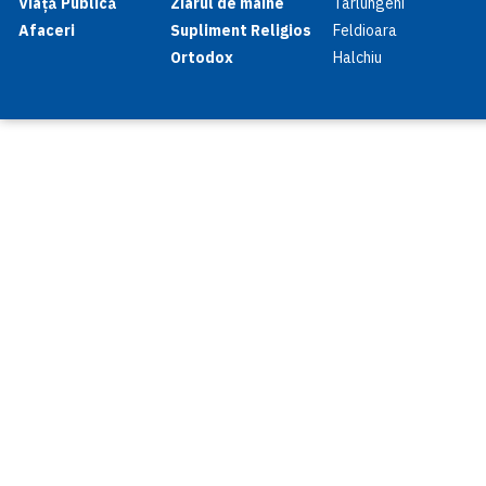
Viață Publică
Ziarul de mâine
Tarlungeni
Afaceri
Supliment Religios
Feldioara
Ortodox
Halchiu