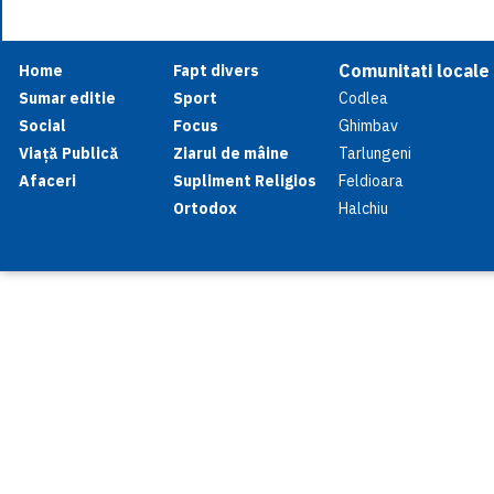
Comunitati locale
Home
Fapt divers
Sumar editie
Sport
Codlea
Social
Focus
Ghimbav
Viață Publică
Ziarul de mâine
Tarlungeni
Afaceri
Supliment Religios
Feldioara
Ortodox
Halchiu