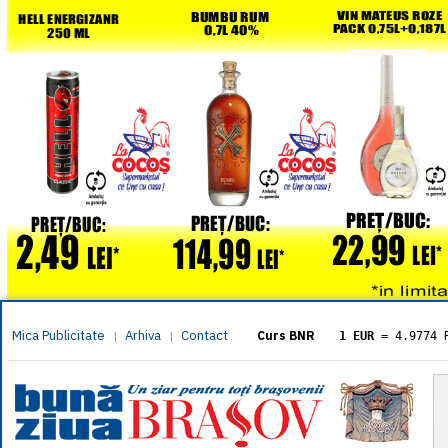
Mica Publicitate
Arhiva
Contact
|
|
Curs BNR
1 EUR
= 4.9774 
1 USD
= 4.3833 
1 GBP
= 5.8304 
1 XAU
= 464.461
1 AED
= 1.1933 
1 AUD
= 2.7957 
1 BGN
= 2.5449 