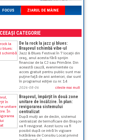
FOCUS
ZIARUL DE MÂINE
ACEEAȘI CATEGORIE
De la rock la jazz şi blues:
Braşovul schimbă vibe-ul
Jazz & Blues Festival în 7 locaţii din
oraş, anul acesta fără sprijin
financiar de la CJ sau Primărie. Din
această cauză, evenimentele cu
acces gratuit pentru public sunt mai
puţine faţă de anii anteriori, dar sunt
în programul ediţiei cu nr. 14
2026-08-06
citeste mai mult
Braşovul, împărţit în două zone
unitare de încălzire. În plan:
revigorarea sistemului
centralizat
După mulţi an de declin, sistemul
centralizat de termoficare din Braşov
va fi revigorat. Acest lucru va fi
posibil după ce intră în vigoare
hotărârea de Consiliu Local privind
instituirea[...]