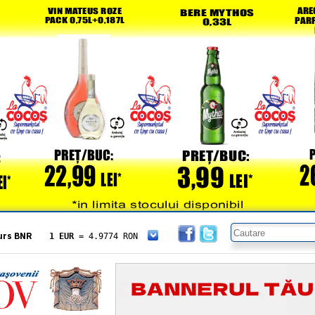
urs BNR
1 EUR
= 4.9774 RON
1 USD
= 4.3833 RON
1 GBP
= 5.8304 RON
1 XAU
= 464.4611 RON
1 AED
= 1.1933 RON
1 AUD
= 2.7957 RON
1 BGN
= 2.5449 RON