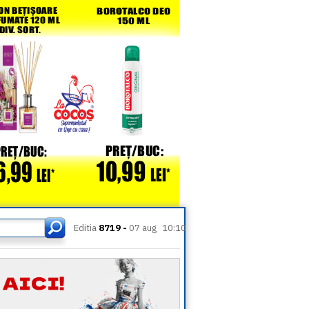
Editia
8719 -
07 aug
10:10