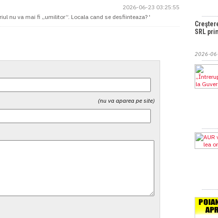
2026-06-23 03:25:55
riul nu va mai fi „umilitor”. Locala cand se desfiinteaza? '
Creşter
SRL pri
2026-06
(nu va aparea pe site)