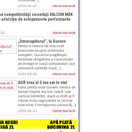
2026-06-23
citeste mai mult
ea competitivităţii societăţii VALCON MDK
n achiziţie de echipamente performante
-23
citeste mai mult
„Întrerupătorul”, la Guvern
Pentru a reduce cât mai mult
presiunea asupra sistemului
energetic, Guvernul pregăteşte
limitarea obligatorie a consumului
de energie în cazul companiilor care
utilizează cantităţi mari[...]
2026-08-06
citeste mai mult
AUR vrea al 2-lea om în stat
Votul pentru noul Guvern condus de
Adrian Veştea era luni seară sub
semnul întrebării, după ce AUR ar fi
ridicat miza negocierilor la cel mai
înalt nivel. Formaţiunea condusă[...]
2026-06-23
citeste mai mult