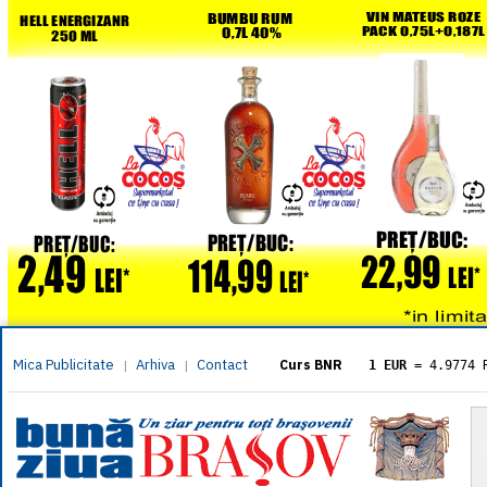
Mica Publicitate
Arhiva
Contact
|
|
Curs BNR
1 EUR
= 4.9774 
1 USD
= 4.3833 
1 GBP
= 5.8304 
1 XAU
= 464.461
1 AED
= 1.1933 
1 AUD
= 2.7957 
1 BGN
= 2.5449 