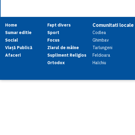
Comunitati locale
Home
Fapt divers
Sumar editie
Sport
Codlea
Social
Focus
Ghimbav
Viață Publică
Ziarul de mâine
Tarlungeni
Afaceri
Supliment Religios
Feldioara
Ortodox
Halchiu