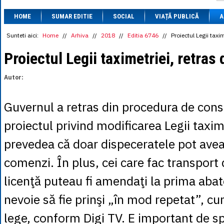
1 BRL
= 0.7714 
HOME
SUMAR EDITIE
SOCIAL
VIAȚĂ PUBLICĂ
1 CAD
= 3.1559 
A
1 CHF
= 5.2813 
1 CNY
= 0.6015 
Sunteti aici:
Home
//
Arhiva
//
2018
//
Editia 6746
//
Proiectul Legii taxi
1 CZK
= 0.1993 
1 DKK
= 0.6668 
Proiectul Legii taximetriei, retras
1 EGP
= 0.0860 
1 HUF
= 1.2223 
Autor:
1 INR
= 0.0513 
1 JPY
= 3.0556 
1 KRW
= 0.3047 
Guvernul a retras din procedura de cons
1 MDL
= 0.2538 
1 MXN
= 0.2227 
proiectul privind modificarea Legii taxim
1 NOK
= 0.4191 
1 NZD
= 2.6097 
prevedea că doar dispeceratele pot avea 
1 PLN
= 1.1646 
1 RSD
= 0.0425 
comenzi. În plus, cei care fac transport
1 RUB
= 0.0530 
1 SEK
= 0.4526 
licenţă puteau fi amendaţi la prima abate
1 TRY
= 0.1141 
1 UAH
= 0.1048 
nevoie să fie prinşi „în mod repetat”, cu
1 XDR
= 5.9383 
1 ZAR
= 0.2318 
lege, conform Digi TV. E important de sp