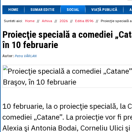
1 BRL
= 0.7714 
HOME
SUMAR EDITIE
SOCIAL
VIAȚĂ PUBLICĂ
1 CAD
= 3.1559 
A
1 CHF
= 5.2813 
1 CNY
= 0.6015 
Sunteti aici:
Home
//
Arhiva
//
2026
//
Editia 8596
//
Proiecţie specială 
1 CZK
= 0.1993 
1 DKK
= 0.6668 
Proiecţie specială a comediei „Cat
1 EGP
= 0.0860 
în 10 februarie
1 HUF
= 1.2223 
1 INR
= 0.0513 
1 JPY
= 3.0556 
Autor:
Petra VÂRLAN
1 KRW
= 0.3047 
1 MDL
= 0.2538 
1 MXN
= 0.2227 
1 NOK
= 0.4191 
1 NZD
= 2.6097 
1 PLN
= 1.1646 
1 RSD
= 0.0425 
1 RUB
= 0.0530 
1 SEK
= 0.4526 
10 februarie, la o proiecţie specială, la
1 TRY
= 0.1141 
1 UAH
= 0.1048 
comediei „Catane”. La proiecţie vor fi pre
1 XDR
= 5.9383 
1 ZAR
= 0.2318 
Alexia şi Antonia Bodai, Corneliu Ulici şi 