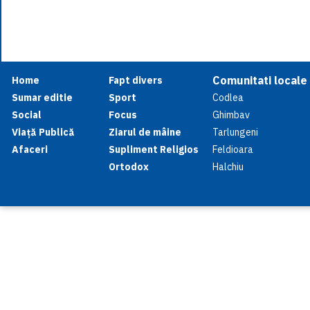
Comunitati locale
Home
Fapt divers
Sumar editie
Sport
Codlea
Social
Focus
Ghimbav
Viață Publică
Ziarul de mâine
Tarlungeni
Afaceri
Supliment Religios
Feldioara
Ortodox
Halchiu