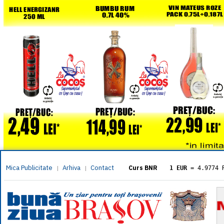
Mica Publicitate
Arhiva
Contact
|
|
Curs BNR
1 EUR
= 4.9774 
1 USD
= 4.3833 
1 GBP
= 5.8304 
1 XAU
= 464.461
1 AED
= 1.1933 
1 AUD
= 2.7957 
1 BGN
= 2.5449 