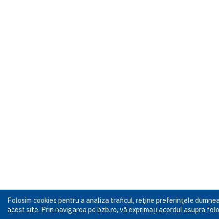
Folosim cookies pentru a analiza traficul, reţine preferinţele dumn
acest site. Prin navigarea pe bzb.ro, vă exprimați acordul asupra folos