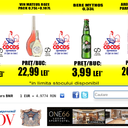
urs BNR
1 EUR
= 4.9774 RON
1 USD
= 4.3833 RON
1 GBP
= 5.8304 RON
1 XAU
= 464.4611 RON
1 AED
= 1.1933 RON
1 AUD
= 2.7957 RON
1 BGN
= 2.5449 RON