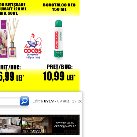
Editia
8719 -
09 aug
17:26