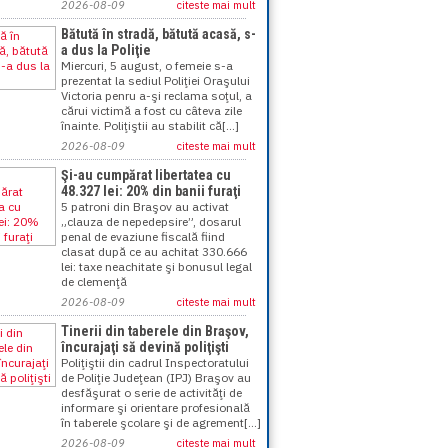
2026-08-09
citeste mai mult
Bătută în stradă, bătută acasă, s-
a dus la Poliţie
Miercuri, 5 august, o femeie s-a
prezentat la sediul Poliţiei Oraşului
Victoria penru a-şi reclama soţul, a
cărui victimă a fost cu câteva zile
înainte. Poliţiştii au stabilit că[...]
2026-08-09
citeste mai mult
Şi-au cumpărat libertatea cu
48.327 lei: 20% din banii furaţi
5 patroni din Braşov au activat
„clauza de nepedepsire”, dosarul
penal de evaziune fiscală fiind
clasat după ce au achitat 330.666
lei: taxe neachitate şi bonusul legal
de clemenţă
2026-08-09
citeste mai mult
Tinerii din taberele din Braşov,
încurajaţi să devină poliţişti
Poliţiştii din cadrul Inspectoratului
de Poliţie Judeţean (IPJ) Braşov au
desfăşurat o serie de activităţi de
informare şi orientare profesională
în taberele şcolare şi de agrement[...]
2026-08-09
citeste mai mult