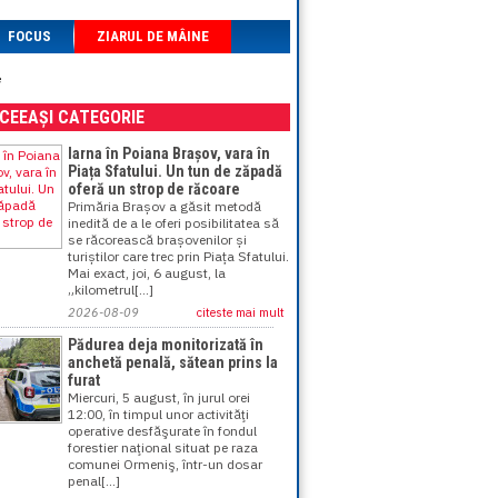
FOCUS
ZIARUL DE MÂINE
e
ACEEAȘI CATEGORIE
Iarna în Poiana Brașov, vara în
Piața Sfatului. Un tun de zăpadă
oferă un strop de răcoare
Primăria Brașov a găsit metodă
inedită de a le oferi posibilitatea să
se răcorească brașovenilor și
turiștilor care trec prin Piața Sfatului.
Mai exact, joi, 6 august, la
„kilometrul[...]
2026-08-09
citeste mai mult
Pădurea deja monitorizată în
anchetă penală, sătean prins la
furat
Miercuri, 5 august, în jurul orei
12:00, în timpul unor activităţi
operative desfăşurate în fondul
forestier naţional situat pe raza
comunei Ormeniş, într-un dosar
penal[...]