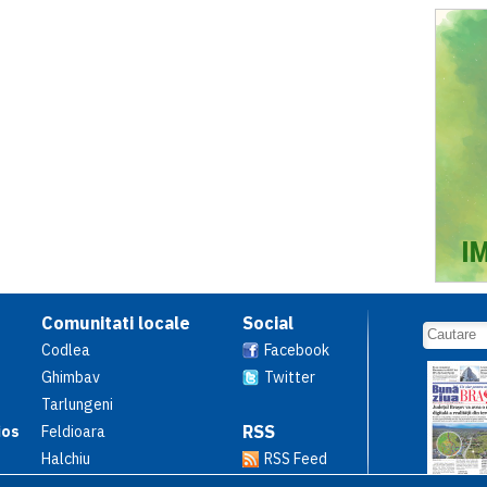
Comunitati locale
Social
Codlea
Facebook
Ghimbav
Twitter
Tarlungeni
RSS
ios
Feldioara
Halchiu
RSS Feed