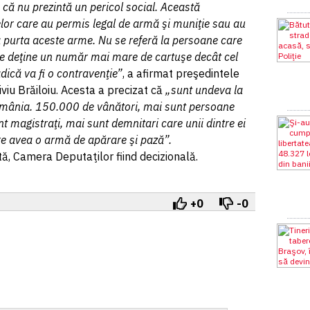
u că nu prezintă un pericol social. Această
or care au permis legal de armă şi muniţie sau au
 a purta aceste arme. Nu se referă la persoane care
ne deţine un număr mai mare de cartuşe decât cel
dică va fi o contravenţie”
, a afirmat preşedintele
viu Brăiloiu. Acesta a precizat că
„sunt undeva la
omânia. 150.000 de vânători, mai sunt persoane
t magistraţi, mai sunt demnitari care unii dintre ei
re avea o armă de apărare şi pază”.
ă, Camera Deputaţilor fiind decizională.
+0
-0