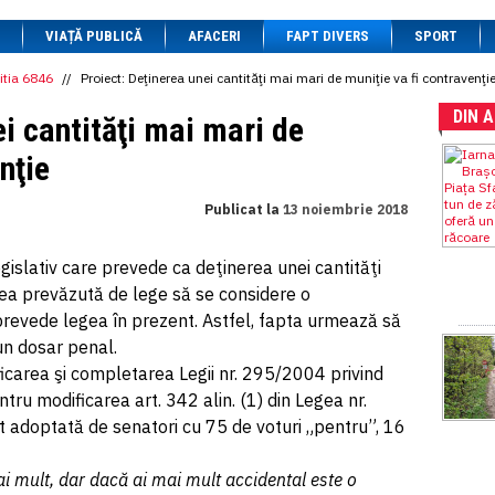
1 BRL
= 0.7714 RON
VIAȚĂ PUBLICĂ
1 CAD
= 3.1559 RON
AFACERI
FAPT DIVERS
SPORT
1 CHF
= 5.2813 RON
1 CNY
= 0.6015 RON
itia 6846
//
Proiect: Deţinerea unei cantităţi mai mari de muniţie va fi contravenţi
1 CZK
= 0.1993 RON
DIN 
1 DKK
= 0.6668 RON
ei cantităţi mai mari de
1 EGP
= 0.0860 RON
1 HUF
= 1.2223 RON
nţie
1 INR
= 0.0513 RON
1 JPY
= 3.0556 RON
Publicat la
13 noiembrie 2018
1 KRW
= 0.3047 RON
1 MDL
= 0.2538 RON
1 MXN
= 0.2227 RON
egislativ care prevede ca deţinerea unei cantităţi
1 NOK
= 0.4191 RON
tea prevăzută de lege să se considere o
1 NZD
= 2.6097 RON
1 PLN
= 1.1646 RON
 prevede legea în prezent. Astfel, fapta urmează să
1 RSD
= 0.0425 RON
un dosar penal.
1 RUB
= 0.0530 RON
icarea şi completarea Legii nr. 295/2004 privind
1 SEK
= 0.4526 RON
1 TRY
= 0.1141 RON
ntru modificarea art. 342 alin. (1) din Legea nr.
1 UAH
= 0.1048 RON
 adoptată de senatori cu 75 de voturi „pentru”, 16
1 XDR
= 5.9383 RON
1 ZAR
= 0.2318 RON
i mult, dar dacă ai mai mult accidental este o