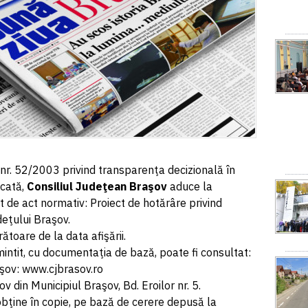
 nr. 52/2003 privind transparenţa decizională în
icată,
Consiliul Judeţean Braşov
aduce la
 de act normativ: Proiect de hotărâre privind
eţului Braşov.
toare de la data afişării.
intit, cu documentaţia de bază, poate fi consultat:
aşov: www.cjbrasov.ro
v din Municipiul Braşov, Bd. Eroilor nr. 5.
obţine în copie, pe bază de cerere depusă la