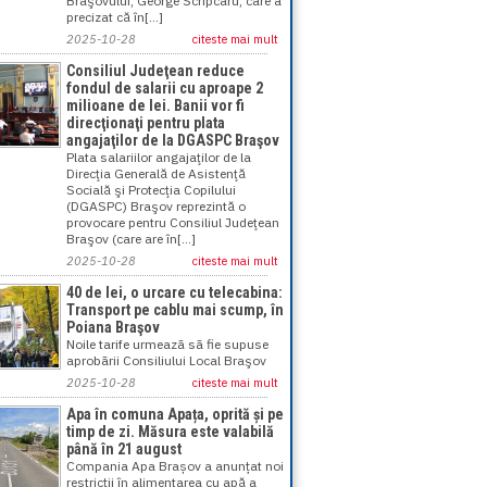
Braşovului, George Scripcaru, care a
precizat că în[...]
2025-10-28
citeste mai mult
Consiliul Judeţean reduce
fondul de salarii cu aproape 2
milioane de lei. Banii vor fi
direcţionaţi pentru plata
angajaţilor de la DGASPC Braşov
Plata salariilor angajaţilor de la
Direcţia Generală de Asistenţă
Socială şi Protecţia Copilului
(DGASPC) Braşov reprezintă o
provocare pentru Consiliul Judeţean
Braşov (care are în[...]
2025-10-28
citeste mai mult
40 de lei, o urcare cu telecabina:
Transport pe cablu mai scump, în
Poiana Braşov
Noile tarife urmeazã sã fie supuse
aprobãrii Consiliului Local Braşov
2025-10-28
citeste mai mult
Apa în comuna Apața, oprită și pe
timp de zi. Măsura este valabilă
până în 21 august
Compania Apa Brașov a anunțat noi
restricții în alimentarea cu apă a