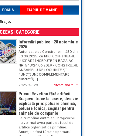
FOCUS
ZIARUL DE MÂINE
 Braşov
ACEEAȘI CATEGORIE
Informări publice - 28 noiembrie
2025
Autorizatie de Construire nr. 450 din
30.09.2025, cu titlul CONTINUARE
LUCRĂRI ÎNCEPUTE ÎN BAZA AC
NR. 548/24.06.2019 - CONSTRUIRE
ANSAMBLU DE LOCUINTE ŞI
FUNCŢIUNI COMPLEMENTARE,
eliberată[...]
2025-10-28
citeste mai mult
Primul Revelion fără artificii.
Braşovul trece la lasere, decizie
explicată prin: poluare chimică,
poluare fonică, coşmar pentru
animale de companie
La cumpăna dintre ani, braşovenii
nu vor mai avea parte de focul de
artificii organizat de primărie.
Anunţul a fost făcut de primarul