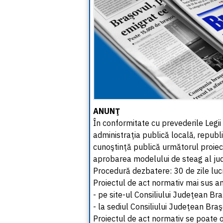
ANUNŢ
În conformitate cu prevederile Legii
administraţia publică locală, republ
cunoştinţă publică următorul proiect
aprobarea modelului de steag al jud
Procedură dezbatere: 30 de zile lucră
Proiectul de act normativ mai sus am
- pe site-ul Consiliului Judeţean Br
- la sediul Consiliului Judeţean Braşo
Proiectul de act normativ se poate 