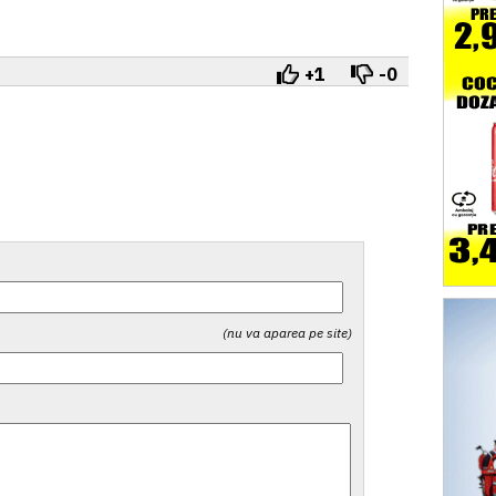
+1
-0
(nu va aparea pe site)