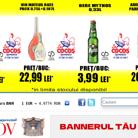
urs BNR
1 EUR
= 4.9774 RON
1 USD
= 4.3833 RON
1 GBP
= 5.8304 RON
1 XAU
= 464.4611 RON
1 AED
= 1.1933 RON
1 AUD
= 2.7957 RON
1 BGN
= 2.5449 RON