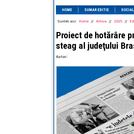
HOME
SUMAR EDITIE
SOCIAL
Sunteti aici:
Home
//
Arhiva
//
2025
//
Ed
Proiect de hotărâre p
steag al judeţului Br
Autor: