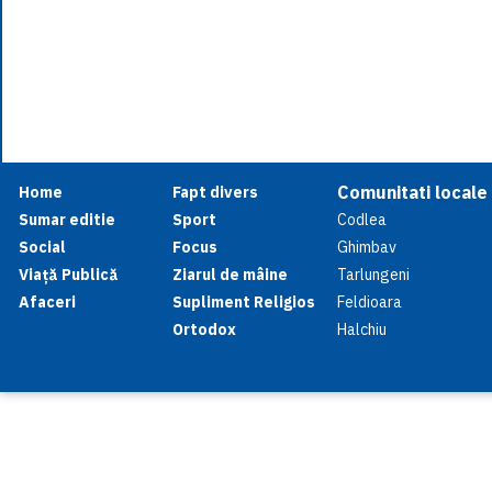
Comunitati locale
Home
Fapt divers
Sumar editie
Sport
Codlea
Social
Focus
Ghimbav
Viață Publică
Ziarul de mâine
Tarlungeni
Afaceri
Supliment Religios
Feldioara
Ortodox
Halchiu