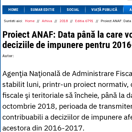
1 BRL
= 0.7714 
HOME
SUMAR EDITIE
SOCIAL
VIAȚĂ PUBLICĂ
1 CAD
= 3.1559 
A
1 CHF
= 5.2813 
1 CNY
= 0.6015 
Sunteti aici:
Home
//
Arhiva
//
2018
//
Editia 6791
//
Proiect ANAF: Data 
1 CZK
= 0.1993 
1 DKK
= 0.6668 
Proiect ANAF: Data până la care vo
1 EGP
= 0.0860 
deciziile de impunere pentru 201
1 HUF
= 1.2223 
1 INR
= 0.0513 
1 JPY
= 3.0556 
Autor:
1 KRW
= 0.3047 
1 MDL
= 0.2538 
1 MXN
= 0.2227 
Agenţia Naţională de Administrare Fisca
1 NOK
= 0.4191 
1 NZD
= 2.6097 
stabilit luni, printr-un proiect normativ,
1 PLN
= 1.1646 
1 RSD
= 0.0425 
fiscale şi teritoriale să încheie, până la 
1 RUB
= 0.0530 
1 SEK
= 0.4526 
octombrie 2018, perioada de transmiter
1 TRY
= 0.1141 
1 UAH
= 0.1048 
contribuabili a deciziilor de impunere af
1 XDR
= 5.9383 
1 ZAR
= 0.2318 
acestora din 2016-2017.