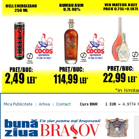
Mica Publicitate
Arhiva
Contact
|
|
Curs BNR
1 EUR
= 4.9774 
1 USD
= 4.3833 
1 GBP
= 5.8304 
1 XAU
= 464.461
1 AED
= 1.1933 
1 AUD
= 2.7957 
1 BGN
= 2.5449 