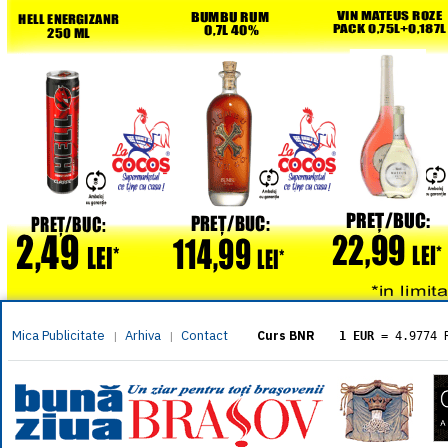
Mica Publicitate
Arhiva
Contact
|
|
Curs BNR
1 EUR
= 4.9774 
1 USD
= 4.3833 
1 GBP
= 5.8304 
1 XAU
= 464.461
1 AED
= 1.1933 
1 AUD
= 2.7957 
1 BGN
= 2.5449 