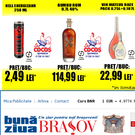
Mica Publicitate
Arhiva
Contact
|
|
Curs BNR
1 EUR
= 4.9774 
1 USD
= 4.3833 
1 GBP
= 5.8304 
1 XAU
= 464.461
1 AED
= 1.1933 
1 AUD
= 2.7957 
1 BGN
= 2.5449 