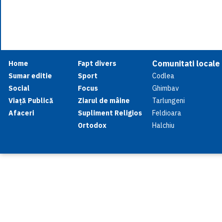
Comunitati locale
Home
Fapt divers
Sumar editie
Sport
Codlea
Social
Focus
Ghimbav
Viață Publică
Ziarul de mâine
Tarlungeni
Afaceri
Supliment Religios
Feldioara
Ortodox
Halchiu