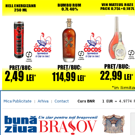
Mica Publicitate
Arhiva
Contact
|
|
Curs BNR
1 EUR
= 4.9774 
1 USD
= 4.3833 
1 GBP
= 5.8304 
1 XAU
= 464.461
1 AED
= 1.1933 
1 AUD
= 2.7957 
1 BGN
= 2.5449 