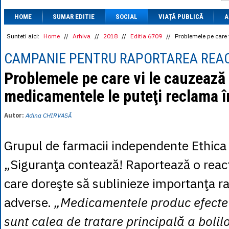
1 BRL
= 0.7714 
HOME
SUMAR EDITIE
SOCIAL
VIAȚĂ PUBLICĂ
1 CAD
= 3.1559 
A
1 CHF
= 5.2813 
1 CNY
= 0.6015 
Sunteti aici:
Home
//
Arhiva
//
2018
//
Editia 6709
//
Problemele pe care 
1 CZK
= 0.1993 
1 DKK
= 0.6668 
CAMPANIE PENTRU RAPORTAREA REAC
1 EGP
= 0.0860 
1 HUF
= 1.2223 
Problemele pe care vi le cauzează
1 INR
= 0.0513 
medicamentele le puteţi reclama î
1 JPY
= 3.0556 
1 KRW
= 0.3047 
1 MDL
= 0.2538 
Autor:
Adina CHIRVASĂ
1 MXN
= 0.2227 
1 NOK
= 0.4191 
1 NZD
= 2.6097 
Grupul de farmacii independente Ethic
1 PLN
= 1.1646 
1 RSD
= 0.0425 
„Siguranţa contează! Raportează o reacţ
1 RUB
= 0.0530 
1 SEK
= 0.4526 
care doreşte să sublinieze importanţa rap
1 TRY
= 0.1141 
1 UAH
= 0.1048 
adverse.
„Medicamentele produc efecte 
1 XDR
= 5.9383 
1 ZAR
= 0.2318 
sunt calea de tratare principală a bolil