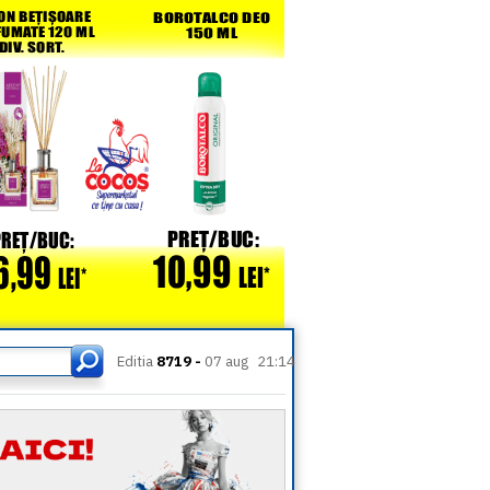
Editia
8719 -
07 aug
21:14