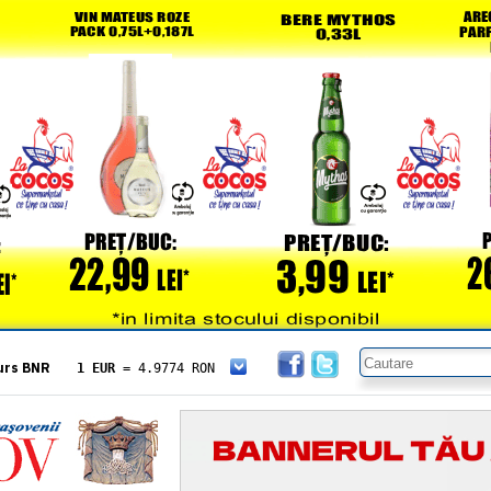
urs BNR
1 EUR
= 4.9774 RON
1 USD
= 4.3833 RON
1 GBP
= 5.8304 RON
1 XAU
= 464.4611 RON
1 AED
= 1.1933 RON
1 AUD
= 2.7957 RON
1 BGN
= 2.5449 RON