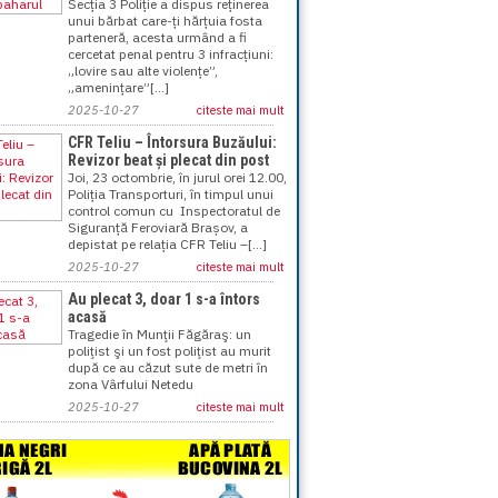
Secția 3 Poliție a dispus reținerea
unui bărbat care-ți hărțuia fosta
parteneră, acesta urmând a fi
cercetat penal pentru 3 infracțiuni:
„lovire sau alte violențe”,
„amenințare”[...]
2025-10-27
citeste mai mult
CFR Teliu – Întorsura Buzăului:
Revizor beat și plecat din post
Joi, 23 octombrie, în jurul orei 12.00,
Poliția Transporturi, în timpul unui
control comun cu Inspectoratul de
Siguranță Feroviară Brașov, a
depistat pe relația CFR Teliu –[...]
2025-10-27
citeste mai mult
Au plecat 3, doar 1 s-a întors
acasă
Tragedie în Munţii Făgăraş: un
poliţist şi un fost poliţist au murit
după ce au căzut sute de metri în
zona Vârfului Netedu
2025-10-27
citeste mai mult