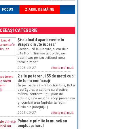
FOCUS
ZIARUL DE MÂINE
ACEEAȘI CATEGORIE
Și-au luat 4 apartamente în
Brașov din „te iubesc”
Credeau că le iubește, el era deja
căsătorit. Trimise la bordel, se
sacrificau pentru „viitorul meu,
familia mea”
2025-10-27
citeste mai mult
2 zile pe teren, 155 de metri cubi
de lemn confiscați
În perioada 22 – 23 octombrie, IPJ a
desfășurat o acțiune cu efective
mărite, conform unui plan de
acțiune, ce a avut ca scop prevenirea
și combaterea faptelor la regim
silvic din județul[...]
2025-10-27
citeste mai mult
Palmele primite la muncă au
umplut paharul