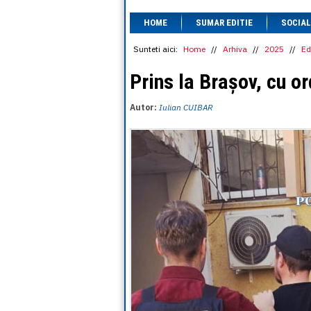
HOME
SUMAR EDITIE
SOCIAL
Sunteti aici:
Home
//
Arhiva
//
2025
//
Ed
Prins la Brașov, cu or
Autor:
Iulian CUIBAR