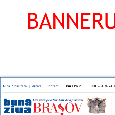
Mica Publicitate
Arhiva
Contact
|
|
Curs BNR
1 EUR
= 4.9774 
1 USD
= 4.3833 
1 GBP
= 5.8304 
1 XAU
= 464.461
1 AED
= 1.1933 
1 AUD
= 2.7957 
1 BGN
= 2.5449 