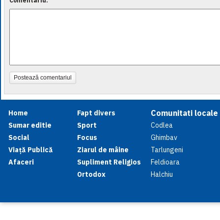
Comentariu:
Postează comentariul
Comunitati locale
Home
Fapt divers
Sumar editie
Sport
Codlea
Social
Focus
Ghimbav
Viață Publică
Ziarul de mâine
Tarlungeni
Afaceri
Supliment Religios
Feldioara
Ortodox
Halchiu