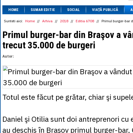
1 BRL
= 0.7714 
HOME
SUMAR EDITIE
SOCIAL
VIAȚĂ PUBLICĂ
1 CAD
= 3.1559 
A
1 CHF
= 5.2813 
1 CNY
= 0.6015 
Sunteti aici:
Home
//
Arhiva
//
2018
//
Editia 6708
//
Primul burger-bar d
1 CZK
= 0.1993 
1 DKK
= 0.6668 
Primul burger-bar din Braşov a vâ
1 EGP
= 0.0860 
trecut 35.000 de burgeri
1 HUF
= 1.2223 
1 INR
= 0.0513 
1 JPY
= 3.0556 
Autor:
1 KRW
= 0.3047 
1 MDL
= 0.2538 
1 MXN
= 0.2227 
1 NOK
= 0.4191 
1 NZD
= 2.6097 
1 PLN
= 1.1646 
1 RSD
= 0.0425 
Totul este făcut pe grătar, chiar şi supel
1 RUB
= 0.0530 
1 SEK
= 0.4526 
1 TRY
= 0.1141 
1 UAH
= 0.1048 
Daniel şi Otilia sunt doi antreprenori cu
1 XDR
= 5.9383 
1 ZAR
= 0.2318 
au deschis în Braşov primul burger-bar,