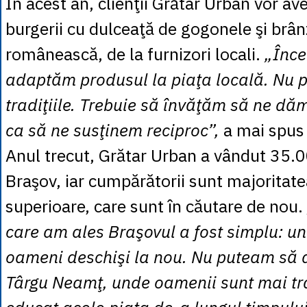
În acest an, clienţii Grătar Urban vor av
burgerii cu dulceaţă de gogonele şi brâ
românească, de la furnizori locali.
„Înc
adaptăm produsul la piaţa locală. Nu 
tradiţiile. Trebuie să învăţăm să ne dă
ca să ne susţinem reciproc”,
a mai spus
Anul trecut, Grătar Urban a vândut 35.0
Braşov, iar cumpărătorii sunt majoritatea
superioare, care sunt în căutare de nou.
care am ales Braşovul a fost simplu: un 
oameni deschişi la nou. Nu puteam să 
Târgu Neamţ, unde oamenii sunt mai tra