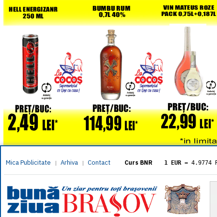
Mica Publicitate
Arhiva
Contact
|
|
Curs BNR
1 EUR
= 4.9774 
1 USD
= 4.3833 
1 GBP
= 5.8304 
1 XAU
= 464.461
1 AED
= 1.1933 
1 AUD
= 2.7957 
1 BGN
= 2.5449 