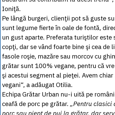
Ioniţă.
Pe lângă burgeri, clienţii pot să guste su
sunt legume fierte în oale de fontă, dire
un gust aparte. Preferata turiştilor este
copţi, dar se vând foarte bine şi cea de l
fasole roşie, mazăre sau morcov cu ghi
grătar sunt 100% vegane, pentru că vr
şi acestui segment al pieţei. Avem chiar 
vegani“, a adăugat Otilia.
Echipa Grătar Urban nu-i uită pe românii
ceafă de porc pe grătar.
„Pentru clasici
porc sau piept de pui la grătar, dar ser