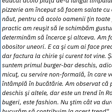
educat acolo piaţa de-a lungul timpului
pizzerie am început să facem salate cu
năut, pentru că acolo oamenii ţin toate 
practic am reuşit să le schimbăm gusturi
determinăm să încerce şi altceva. Am fo
obositor uneori. E ca şi cum ai face pre
dar factura la chirie şi curent tot vine. 
suntem primul burger-bar deschis, adic
micuţ, cu servire non-formală, în care ve
întâmplă în bucătărie. Am observat că 
deschis şi altele, dar este un trend în 
bugeri, este fashion. Nu ştim cât va dur
bucurăm să contribuim la acest trend“
,