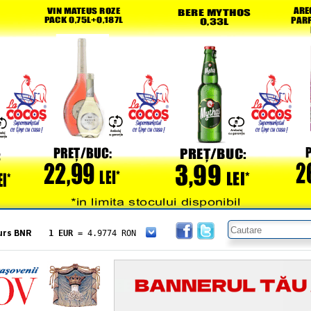
urs BNR
1 EUR
= 4.9774 RON
1 USD
= 4.3833 RON
1 GBP
= 5.8304 RON
1 XAU
= 464.4611 RON
1 AED
= 1.1933 RON
1 AUD
= 2.7957 RON
1 BGN
= 2.5449 RON