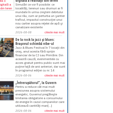
digitală a realităţii din teren
Simulări ce vor fi posibile: ce
localităţi, terenuri sau drumuri ar fi
inundate în urma creşterii debitului
unui râu, cum ar perturba un şantier
traficul, impactul construcţiei unui
nou cartier asupra reţelei de apă şi
canalizare existente
2026-08-08
citeste mai mult
De la rock la jazz şi blues:
Braşovul schimbă vibe-ul
Jazz & Blues Festival în 7 locaţii din
oraş, anul acesta fără sprijin
financiar de la CJ sau Primărie. Din
această cauză, evenimentele cu
acces gratuit pentru public sunt mai
puţine faţă de anii anteriori, dar sunt
în programul ediţiei cu nr. 14
2026-08-06
citeste mai mult
„Întrerupătorul”, la Guvern
Pentru a reduce cât mai mult
presiunea asupra sistemului
energetic, Guvernul pregăteşte
limitarea obligatorie a consumului
de energie în cazul companiilor care
utilizează cantităţi mari[...]
2026-08-06
citeste mai mult