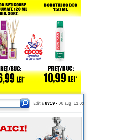
Editia
8719 -
08 aug
11:01