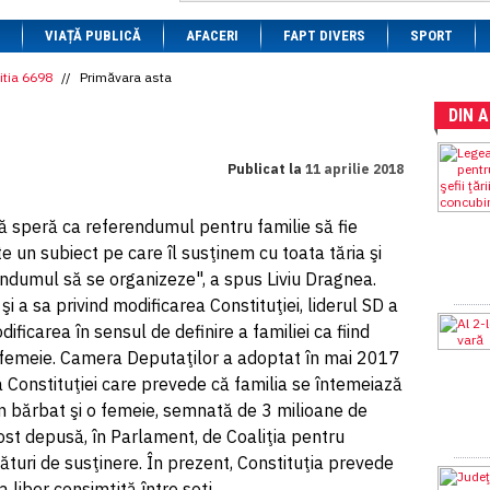
1 BRL
= 0.7714 RON
VIAȚĂ PUBLICĂ
1 CAD
= 3.1559 RON
AFACERI
FAPT DIVERS
SPORT
1 CHF
= 5.2813 RON
1 CNY
= 0.6015 RON
itia 6698
//
Primăvara asta
1 CZK
= 0.1993 RON
DIN 
1 DKK
= 0.6668 RON
1 EGP
= 0.0860 RON
1 HUF
= 1.2223 RON
Publicat la
11 aprilie 2018
1 INR
= 0.0513 RON
1 JPY
= 3.0556 RON
1 KRW
= 0.3047 RON
ă speră ca referendumul pentru familie să fie
1 MDL
= 0.2538 RON
e un subiect pe care îl susţinem cu toata tăria şi
1 MXN
= 0.2227 RON
1 NOK
= 0.4191 RON
ndumul să se organizeze", a spus Liviu Dragnea.
1 NZD
= 2.6097 RON
şi a sa privind modificarea Constituţiei, liderul SD a
1 PLN
= 1.1646 RON
ificarea în sensul de definire a familiei ca fiind
1 RSD
= 0.0425 RON
1 RUB
= 0.0530 RON
 o femeie. Camera Deputaţilor a adoptat în mai 2017
1 SEK
= 0.4526 RON
 a Constituţiei care prevede că familia se întemeiază
1 TRY
= 0.1141 RON
un bărbat şi o femeie, semnată de 3 milioane de
1 UAH
= 0.1048 RON
1 XDR
= 5.9383 RON
fost depusă, în Parlament, de Coaliţia pentru
1 ZAR
= 0.2318 RON
ături de susţinere. În prezent, Constituţia prevede
 liber consimţită între soţi.