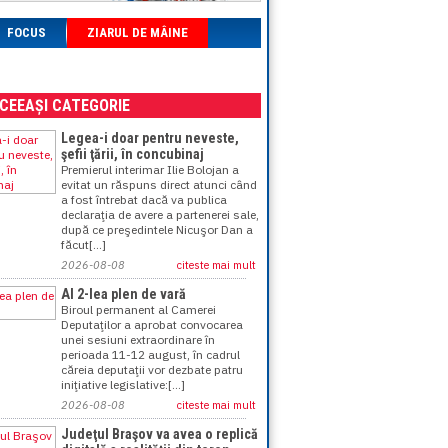
FOCUS
ZIARUL DE MÂINE
ACEEAȘI CATEGORIE
Legea-i doar pentru neveste,
şefii ţării, în concubinaj
Premierul interimar Ilie Bolojan a
evitat un răspuns direct atunci când
a fost întrebat dacă va publica
declaraţia de avere a partenerei sale,
după ce preşedintele Nicuşor Dan a
făcut[...]
2026-08-08
citeste mai mult
Al 2-lea plen de vară
Biroul permanent al Camerei
Deputaţilor a aprobat convocarea
unei sesiuni extraordinare în
perioada 11-12 august, în cadrul
căreia deputaţii vor dezbate patru
iniţiative legislative:[...]
2026-08-08
citeste mai mult
Judeţul Braşov va avea o replică