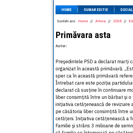
HOME
SUMAR EDITIE
SOCIAL
Sunteti aici:
Home
//
Arhiva
//
2018
//
Ed
Primăvara asta
Autor:
Preşedintele PSD a declarat marţi c
organizat în această primăvară. „Est
sper ca în această primăvară refere
Întrebat care este poziţia partidului 
declarat că susţine în continuare mod
liber consimţită între un bărbat şi
iniţiativa cetăţenească de revizuire
pe căsătoria liber consimţită între 
cetăţeni. Iniţiativa cetăţenească a 
Familie şi strâns 3 milioane de semn
că familia se întemeiază pe căsătoria