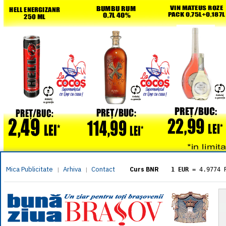
Mica Publicitate
Arhiva
Contact
|
|
Curs BNR
1 EUR
= 4.9774 
1 USD
= 4.3833 
1 GBP
= 5.8304 
1 XAU
= 464.461
1 AED
= 1.1933 
1 AUD
= 2.7957 
1 BGN
= 2.5449 