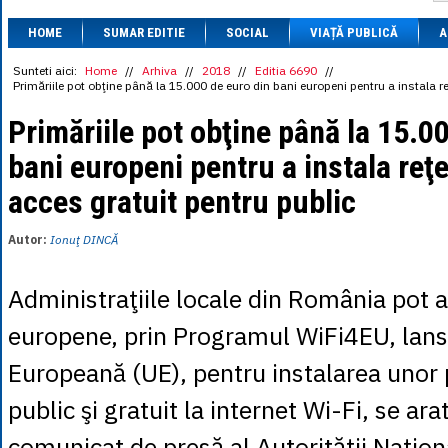
1 BRL
= 0.7714 
HOME
SUMAR EDITIE
SOCIAL
VIAȚĂ PUBLICĂ
1 CAD
= 3.1559 
A
1 CHF
= 5.2813 
1 CNY
= 0.6015 
Sunteti aici:
Home
//
Arhiva
//
2018
//
Editia 6690
//
Primăriile pot obţine până la 15.000 de euro din bani europeni pentru a instala re
1 CZK
= 0.1993 
1 DKK
= 0.6668 
Primăriile pot obţine până la 15.0
1 EGP
= 0.0860 
1 HUF
= 1.2223 
bani europeni pentru a instala reţe
1 INR
= 0.0513 
1 JPY
= 3.0556 
acces gratuit pentru public
1 KRW
= 0.3047 
1 MDL
= 0.2538 
1 MXN
= 0.2227 
Autor:
Ionuţ DINCĂ
1 NOK
= 0.4191 
1 NZD
= 2.6097 
1 PLN
= 1.1646 
Administraţiile locale din România pot 
1 RSD
= 0.0425 
1 RUB
= 0.0530 
europene, prin Programul WiFi4EU, lan
1 SEK
= 0.4526 
1 TRY
= 0.1141 
Europeană (UE), pentru instalarea unor
1 UAH
= 0.1048 
1 XDR
= 5.9383 
public şi gratuit la internet Wi-Fi, se ara
1 ZAR
= 0.2318 
comunicat de presă al Autorităţii Naţion