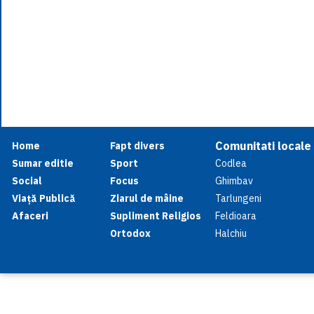
Comunitati locale
Home
Fapt divers
Sumar editie
Sport
Codlea
Social
Focus
Ghimbav
Viață Publică
Ziarul de mâine
Tarlungeni
Afaceri
Supliment Religios
Feldioara
Ortodox
Halchiu