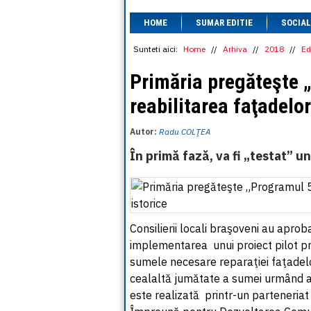
HOME
SUMAR EDITIE
SOCIAL
Sunteti aici:
Home
//
Arhiva
//
2018
//
Ed
Primăria pregăteşte 
reabilitarea faţadelor
Autor:
Radu COLŢEA
În primă fază, va fi „testat” u
Consilierii locali braşoveni au aproba
implementarea unui proiect pilot pr
sumele necesare reparaţiei faţadelor 
cealaltă jumătate a sumei urmând a 
este realizată printr-un parteneriat 