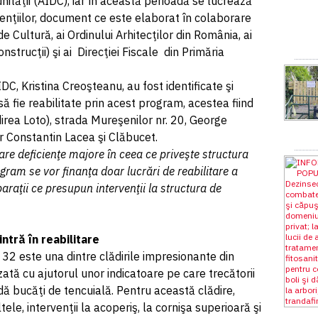
ăţii (AIDC), iar în această perioadă se lucrează
nţiilor, document ce este elaborat în colaborare
e Cultură, ai Ordinului Arhitecţilor din România, ai
onstrucţii) şi ai Direcţiei Fiscale din Primăria
C, Kristina Creoşteanu, au fost identificate şi
ă fie reabilitate prin acest program, acestea fiind
irea Loto), strada Mureşenilor nr. 20, George
lor Constantin Lacea şi Clăbucet.
 are deficienţe majore în ceea ce priveşte structura
rogram se vor finanţa doar lucrări de reabilitare a
paraţii ce presupun intervenţii la structura de
ntră în reabilitare
32 este una dintre clădirile impresionante din
zată cu ajutorul unor indicatoare pe care trecătorii
adă bucăţi de tencuială. Pentru această clădire,
tele, intervenţii la acoperiş, la cornişa superioară şi