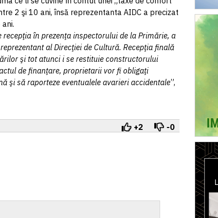
uma ce li se cuvine în contul unei „taxe de confort
tre 2 şi 10 ani, însă reprezentanta AIDC a precizat
 ani.
 recepţia în prezenţa inspectorului de la Primărie, a
 reprezentant al Direcţiei de Cultură. Recepţia finală
ilor şi tot atunci i se restituie constructorului
tul de finanţare, proprietarii vor fi obligaţi
nă şi să raporteze eventualele avarieri accidentale
”,
+2
-0