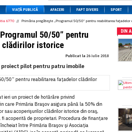
1 BRL
= 0.7714 RON
VIAȚĂ PUBLICĂ
1 CAD
= 3.1559 RON
AFACERI
FAPT DIVERS
SPORT
1 CHF
= 5.2813 RON
1 CNY
= 0.6015 RON
itia 6770
//
Primăria pregăteşte „Programul 50/50” pentru reabilitarea faţadelor cl
1 CZK
= 0.1993 RON
DIN 
1 DKK
= 0.6668 RON
„Programul 50/50” pentru
1 EGP
= 0.0860 RON
1 HUF
= 1.2223 RON
 clădirilor istorice
1 INR
= 0.0513 RON
1 JPY
= 3.0556 RON
Publicat la
26 iulie 2018
1 KRW
= 0.3047 RON
1 MDL
= 0.2538 RON
n proiect pilot pentru patru imobile
1 MXN
= 0.2227 RON
1 NOK
= 0.4191 RON
1 NZD
= 2.6097 RON
1 PLN
= 1.1646 RON
1 RSD
= 0.0425 RON
1 RUB
= 0.0530 RON
t ieri un proiect de hotărâre privind
1 SEK
= 0.4526 RON
in care Primăria Braşov asigura până la 50% din
1 TRY
= 0.1141 RON
sau acoperişurilor clădirilor istorice din oraş,
1 UAH
= 0.1048 RON
1 XDR
= 5.9383 RON
fi acoperită de proprietari. Procedura de finanţare
1 ZAR
= 0.2318 RON
încheiat între Primăria Braşov şi Asociaţia