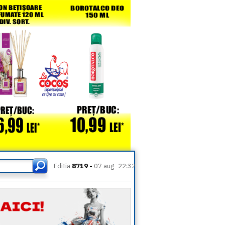
Editia
8719 -
07 aug
22:32