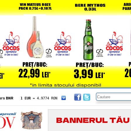
urs BNR
1 EUR
= 4.9774 RON
1 USD
= 4.3833 RON
1 GBP
= 5.8304 RON
1 XAU
= 464.4611 RON
1 AED
= 1.1933 RON
1 AUD
= 2.7957 RON
1 BGN
= 2.5449 RON