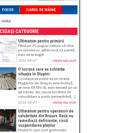
FOCUS
ZIARUL DE MÂINE
 străzi
ACEEAȘI CATEGORIE
Ultimatum pentru primării
Până pe 25 august trebuie să intre
pe Ghiseul.ro, altfel riscă să piardă
bani de la buget
2026-08-07
citeste mai mult
O lucrare care va schimba
situaţia în Stupini
Circulaţia pe podul de pe strada
Plugarilor din Braşov este închisă,
iar linia RATBV 41 este deviată pe un
alt traseu, din cauza lucrărilor de
consolidare a punţii pestepârâul[...]
2026-08-07
citeste mai mult
Ultimatum pentru operatorii de
salubritate din Brașov. Dacă nu
remediază deficiențe, riscă
suspendarea plăților
Modul în care sunt gestionate