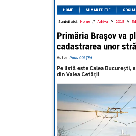
HOME
SUMAR EDITIE
SOCIAL
Sunteti aici:
Home
//
Arhiva
//
2018
//
Ed
Primăria Braşov va pl
cadastrarea unor stră
Autor:
Radu COLŢEA
Pe listă este Calea Bucureşti, 
din Valea Cetăţii