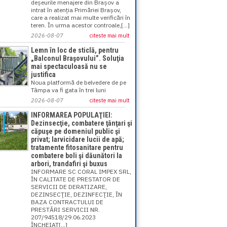
deșeurile menajere din Brașov a
intrat în atenția Primăriei Brașov,
care a realizat mai multe verificări în
teren. În urma acestor controale,[...]
2026-08-07
citeste mai mult
Lemn în loc de sticlă, pentru
„Balconul Braşovului”. Soluţia
mai spectaculoasă nu se
justifica
Noua platformă de belvedere de pe
Tâmpa va fi gata în trei luni
2026-08-07
citeste mai mult
INFORMAREA POPULAŢIEI:
Dezinsecţie, combatere ţânţari şi
căpuşe pe domeniul public şi
privat; larvicidare lucii de apă;
tratamente fitosanitare pentru
combatere boli şi dăunători la
arbori, trandafiri şi buxus
INFORMARE SC CORAL IMPEX SRL,
ÎN CALITATE DE PRESTATOR DE
SERVICII DE DERATIZARE,
DEZINSECŢIE, DEZINFECŢIE, ÎN
BAZA CONTRACTULUI DE
PRESTĂRI SERVICII NR.
207/94518/29.06.2023
ÎNCHEIAT[...]