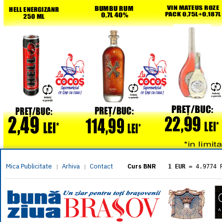
Mica Publicitate
Arhiva
Contact
|
|
Curs BNR
1 EUR
= 4.9774 
1 USD
= 4.3833 
1 GBP
= 5.8304 
1 XAU
= 464.461
1 AED
= 1.1933 
1 AUD
= 2.7957 
1 BGN
= 2.5449 