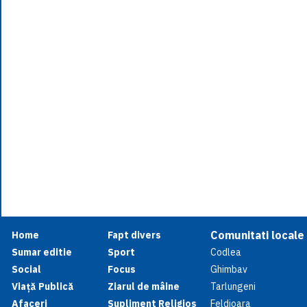
Comunitati locale
Home
Fapt divers
Sumar editie
Sport
Codlea
Social
Focus
Ghimbav
Viață Publică
Ziarul de mâine
Tarlungeni
Afaceri
Supliment Religios
Feldioara