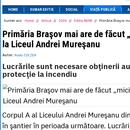
1 BRL
= 0.7714 
HOME
SUMAR EDITIE
SOCIAL
VIAȚĂ PUBLICĂ
1 CAD
= 3.1559 
A
1 CHF
= 5.2813 
1 CNY
= 0.6015 
Sunteti aici:
Home
//
Arhiva
//
2026
//
Editia 8698
//
Primăria Braşov mai
1 CZK
= 0.1993 
1 DKK
= 0.6668 
Primăria Braşov mai are de făcut „
1 EGP
= 0.0860 
la Liceul Andrei Mureşanu
1 HUF
= 1.2223 
1 INR
= 0.0513 
1 JPY
= 3.0556 
Autor:
Radu COLŢEA
1 KRW
= 0.3047 
1 MDL
= 0.2538 
Lucrările sunt necesare obţinerii au
1 MXN
= 0.2227 
protecţie la incendiu
1 NOK
= 0.4191 
1 NZD
= 2.6097 
1 PLN
= 1.1646 
1 RSD
= 0.0425 
1 RUB
= 0.0530 
1 SEK
= 0.4526 
1 TRY
= 0.1141 
1 UAH
= 0.1048 
Corpul A al Liceului Andrei Mureşanu din
1 XDR
= 5.9383 
1 ZAR
= 0.2318 
în şantier în perioada următoare. Lucrăr