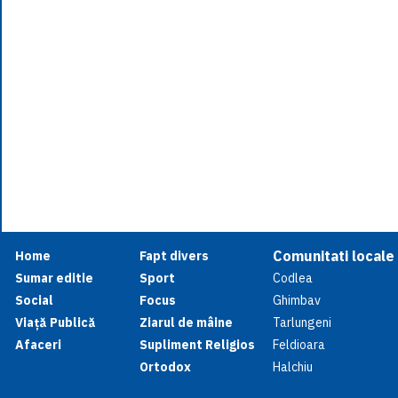
Comunitati locale
Home
Fapt divers
Sumar editie
Sport
Codlea
Social
Focus
Ghimbav
Viață Publică
Ziarul de mâine
Tarlungeni
Afaceri
Supliment Religios
Feldioara
Ortodox
Halchiu