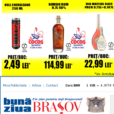
Mica Publicitate
Arhiva
Contact
|
|
Curs BNR
1 EUR
= 4.9774 
1 USD
= 4.3833 
1 GBP
= 5.8304 
1 XAU
= 464.461
1 AED
= 1.1933 
1 AUD
= 2.7957 
1 BGN
= 2.5449 